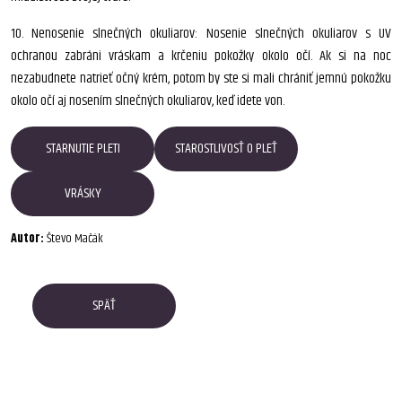
10. Nenosenie slnečných okuliarov: Nosenie slnečných okuliarov s UV
ochranou zabráni vráskam a krčeniu pokožky okolo očí. Ak si na noc
nezabudnete natrieť očný krém, potom by ste si mali chrániť jemnú pokožku
okolo očí aj nosením slnečných okuliarov, keď idete von.
STARNUTIE PLETI
STAROSTLIVOSŤ O PLEŤ
VRÁSKY
Autor:
Števo Mačák
SPÄŤ