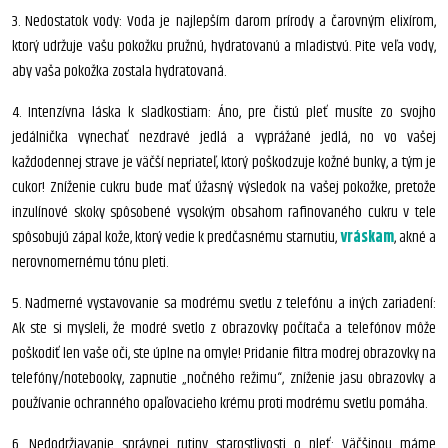
3. Nedostatok vody: Voda je najlepším darom prírody a čarovným elixírom,
ktorý udržuje vašu pokožku pružnú, hydratovanú a mladistvú. Pite veľa vody,
aby vaša pokožka zostala hydratovaná.
4. Intenzívna láska k sladkostiam: Áno, pre čistú pleť musíte zo svojho
jedálnička vynechať nezdravé jedlá a vyprážané jedlá, no vo vašej
každodennej strave je väčší nepriateľ, ktorý poškodzuje kožné bunky, a tým je
cukor! Zníženie cukru bude mať úžasný výsledok na vašej pokožke, pretože
inzulínové skoky spôsobené vysokým obsahom rafinovaného cukru v tele
spôsobujú zápal kože, ktorý vedie k predčasnému starnutiu,
vráskam
, akné a
nerovnomernému tónu pleti.
5. Nadmerné vystavovanie sa modrému svetlu z telefónu a iných zariadení:
Ak ste si mysleli, že modré svetlo z obrazovky počítača a telefónov môže
poškodiť len vaše oči, ste úplne na omyle! Pridanie filtra modrej obrazovky na
telefóny/notebooky, zapnutie „nočného režimu“, zníženie jasu obrazovky a
používanie ochranného opaľovacieho krému proti modrému svetlu pomáha.
6. Nedodržiavanie správnej rutiny starostlivosti o pleť: Väčšinou máme