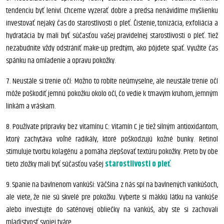
tendenciu byť leniví. Chceme vyzerať dobre a predsa nenávidíme myšlienku
investovať nejaký čas do starostlivosti o pleť. Čistenie, tonizácia, exfoliácia a
hydratácia by mali byť súčasťou vašej pravidelnej starostlivosti o pleť. Tiež
nezabudnite vždy odstrániť make-up predtým, ako pôjdete spať. Využite čas
spánku na omladenie a opravu pokožky.
7. Neustále si trenie očí: Možno to robíte neúmyselne, ale neustále trenie očí
môže poškodiť jemnú pokožku okolo očí, čo vedie k tmavým kruhom, jemným
linkám a vráskam.
8. Používate prípravky bez vitamínu C: Vitamín C je tiež silným antioxidantom,
ktorý zachytáva voľné radikály, ktoré poškodzujú kožné bunky. Retinol
stimuluje tvorbu kolagénu a pomáha zlepšovať textúru pokožky. Preto by obe
tieto zložky mali byť súčasťou vašej
starostlivosti o pleť
.
9. Spanie na bavlnenom vankúši: Väčšina z nás spí na bavlnených vankúšoch,
ale viete, že nie sú skvelé pre pokožku. Vyberte si mäkkú látku na vankúše
alebo investujte do saténovej obliečky na vankúš, aby ste si zachovali
mladistvosť svojej tváre.