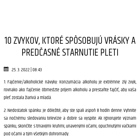
10 ZVYKOV, KTORÉ SPÔSOBUJÚ VRÁSKY A
PREDČASNÉ STARNUTIE PLETI
25. 3. 2022 | 08:43
1. Fajčenie/alkoholické návyky: Konzumácia alkoholu je extrémne zlý zvyk,
rovnako ako fajčenie. Obmedzte príjem alkoholu a prestaňte fajčiť, aby vaša
pleť zostala žiarivá a mladá.
2. Nedostatok spánku: Je dôležité, aby ste spali aspoň 8 hodín denne. Vyhnite
sa nočnému sledovaniu televízie a dobre sa vyspite. Ak ignorujete význam
spánku, skončíte s tmavými kruhmi, unavenými očami, opuchnutými vačkami
pod očami a tým všetkým dohromady.