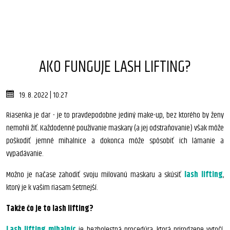
AKO FUNGUJE LASH LIFTING?
19. 8. 2022 | 10:27
Riasenka je dar - je to pravdepodobne jediný make-up, bez ktorého by ženy
nemohli žiť. Každodenné používanie maskary (a jej odstraňovanie) však môže
poškodiť jemné mihalnice a dokonca môže spôsobiť ich lámanie a
vypadávanie.
Možno je načase zahodiť svoju milovanú maskaru a skúsiť
lash lifting
,
ktorý je k vašim riasam šetrnejší.
Takže čo je to lash lifting?
Lash lifting mihalníc
je bezbolestná procedúra, ktorá prirodzene vytočí,