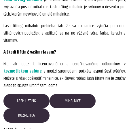
zvýrazní a posilní mihalnice. Lash lifting mihalníc je výborným riešením pre
tých, ktorým nevyhovujú umelé mihalnice.
Lash lifting mihalníc prebieha tak, že sa mihalnice vytočia pomocou
silikónových podložiek a aplikujú sa na ne výživné séra, farba, keratín a
vitamíny.
A škodí lifting vašim riasam?
Nie, ak idete k licencovanému a certifikovanému odborníkov v
kozmetickom salóne
a medzi stretnutiami počkáte aspoň šesť týždňov.
Môžete si však poškodiť mihalnice, ak človek robiaci lash lifting nie je zručný
alebo to skúsite urobiť sami doma.
LASH LIFTING
MIHALNICE
KOZMETIKA