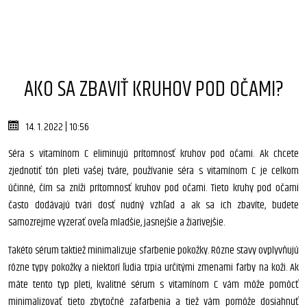
AKO SA ZBAVIŤ KRUHOV POD OČAMI?
14. 1. 2022 | 10:56
Séra s vitamínom C eliminujú prítomnosť kruhov pod očami. Ak chcete
zjednotiť tón pleti vašej tváre, používanie séra s vitamínom C je celkom
účinné, čím sa zníži prítomnosť kruhov pod očami. Tieto kruhy pod očami
často dodávajú tvári dosť nudný vzhľad a ak sa ich zbavíte, budete
samozrejme vyzerať oveľa mladšie, jasnejšie a žiarivejšie.
Takéto sérum taktiež minimalizuje sfarbenie pokožky. Rôzne stavy ovplyvňujú
rôzne typy pokožky a niektorí ľudia trpia určitými zmenami farby na koži. Ak
máte tento typ pleti, kvalitné sérum s vitamínom C vám môže pomôcť
minimalizovať tieto zbytočné zafarbenia a tiež vám pomôže dosiahnuť