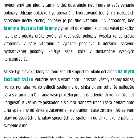
rovnomerný tón pleti. Vitamín C tiež odstraňuje neprimerané začervenanie
pokožky. Udržuje pokožku hydratovanú a hydratovanú Jedným z najlepších
spôsobov liečby suchej pokožky je použitie vitamínu C v prípadoch, keď
krémy a hydratačné krémy
zlyhali pri odstránení suchosti vašej pokožky,
kvalitné produkty určite zvýšia vlhkosť vašej pokožky. Vysoká koncentrácia
vitamínov v sére vitamínu C výrazne prispieva k udržaniu správne
hydratovanej pokožky. Znižuje zápal kože v dostatočne vysokých
koncentráciách.
Ak ste typ človeka, ktorý sa ráno zobudí s opuchmi okolo očí alebo
na iných
častiach tváre
. Použitie séra s vitamínom C odstráni všetky zápaly naozaj
rýchlo. Pomáha rýchlo vyliečiť spáleniny od slnka Okrem toho, že najlepšie
séra s vitamínom C chránia vašu pokožku pred poškodením slnkom, môžu tiež
korigovať už vzniknuté poškodenie slnkom. Naneste trochu séra s vitamínom
C na spáleniny od slnka a začervenanie v krátkom čase zmizne. Tiež sa vám
uľaví od všetkých príznakov spojených so spálením od slnka, ako je pálenie,
svrbenie a iné.