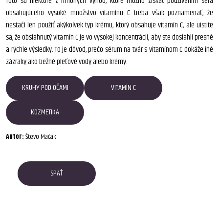
Toto sú niektoré z mnohých výhod, ktoré možno získať používaním séra
obsahujúceho vysoké množstvo vitamínu C treba však poznamenať, že
nestačí len použiť akýkoľvek typ krému, ktorý obsahuje vitamín C, ale uistite
sa, že obsiahnutý vitamín C je vo vysokej koncentrácii, aby ste dosiahli presné
a rýchle výsledky. To je dôvod, prečo sérum na tvár s vitamínom C dokáže iné
zázraky ako bežné pleťové vody alebo krémy.
KRUHY POD OČAMI
VITAMÍN C
KOZMETIKA
Autor:
Števo Mačák
SPÄŤ