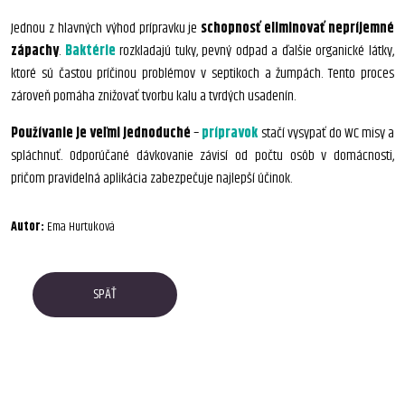
Jednou z hlavných výhod prípravku je
schopnosť eliminovať nepríjemné
zápachy
.
Baktérie
rozkladajú tuky, pevný odpad a ďalšie organické látky,
ktoré sú častou príčinou problémov v septikoch a žumpách. Tento proces
zároveň pomáha znižovať tvorbu kalu a tvrdých usadenín.
Používanie je veľmi jednoduché
–
prípravok
stačí vysypať do WC misy a
spláchnuť. Odporúčané dávkovanie závisí od počtu osôb v domácnosti,
pričom pravidelná aplikácia zabezpečuje najlepší účinok.
Autor:
Ema Hurtuková
SPÄŤ