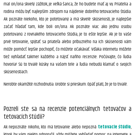
mal on/ona skvelý zážitok, je veľká šanca, že ho budete mať aj vy. Priatelia a
rodina môžu byť najlepším zdrojom na nájdenie dobrého tetovacieho štúdia.
Ak poznáte niekoho, kto je potetovaný a má skvelé skúsenosti, je najlepšie
začať hľadať tam, kde boli on/ona. Ak poznáte viac ako jednu osobu
potetovanú z rovnakého tetovacieho štúdia, je to ešte lepšie. Ak je to vaše
prvé tetovanie, spýtať sa priateľa alebo príbuzného na ich skúsenosti vám
môže pomôcť lepšie pochopiť, čo môžete očakávať. Vďaka internetu môžete
tiež vyhľadať takmer každého a nájsť naňho recenzie. Počúvajte, čo ľudia
hovoria! Sú to trvalé kúsky na vašom tele a ľudia nebudú klamať o svojich
skúsenostiach.
Nerobte okamžité rozhodnutia. Urobte si prieskum. Opäť platí, že je to trvalé.
Pozreli ste sa na recenzie potenciálnych tetovačov a
tetovacích štúdií?
Ak nepoznáte nikoho, kto má tetovanie alebo nepozná
tetovacie štúdio
,
ktoré by vám niekto odporučil, vždy môžete vyhľadať pomoc na internete a