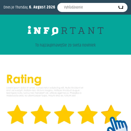
Dnes je Thursday,
6. August 2026
To najzaujimavejšie zo sveta noviniek