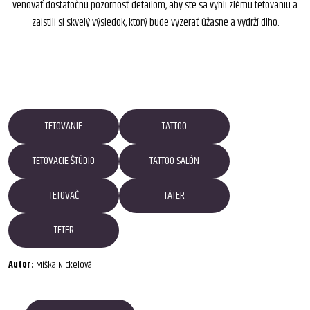
venovať dostatočnú pozornosť detailom, aby ste sa vyhli zlému tetovaniu a
zaistili si skvelý výsledok, ktorý bude vyzerať úžasne a vydrží dlho.
TETOVANIE
TATTOO
TETOVACIE ŠTÚDIO
TATTOO SALÓN
TETOVAČ
TÁTER
TETER
Autor:
Miška Nickelová