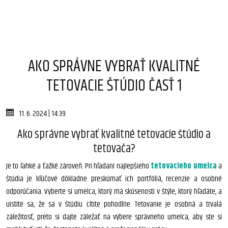
AKO SPRÁVNE VYBRAŤ KVALITNÉ
TETOVACIE ŠTÚDIO ČASŤ 1
11. 6. 2024 | 14:39
Ako správne vybrať kvalitné tetovacie štúdio a
tetovača?
Je to ľahké a ťažké zároveň. Pri hľadaní najlepšieho
tetovacieho umelca
a
štúdia je kľúčové dôkladne preskúmať ich portfóliá, recenzie a osobné
odporúčania. Vyberte si umelca, ktorý má skúsenosti v štýle, ktorý hľadáte, a
uistite sa, že sa v štúdiu cítite pohodlne. Tetovanie je osobná a trvalá
záležitosť, preto si dajte záležať na výbere správneho umelca, aby ste si