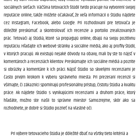
sociálnych sieťach. Väčšina tetovacích štúdií tvrdo pracuje na vytvorení svojej
reputácie online, takže môžete očakávať, že veľa informácií o štúdiu nájdete
cez Instagram, Facebook, alebo Google. Pri rozhodovaní pre tetovača je
dôležité preskúmať a skontrolovať ich recenzie a portolio zrealizovaných
prác. Tetovači aj štúdiá, ktoré sa propagujú online, dbajú na svoju pozitívnu
reputáciu. Hľadajte ich webové stránky a sociálne médiá, ako aj profily štúdií,
v ktorých pracujú. Ak existujú nejaké dôvody na obavy, mali by ste to nájsť v
komentároch a recenziách klientov. Preskúmajte ich sociálne médiá a pozrite
si obrázky a komentáre k ich práci. Nájsť štúdio so skvelými recenziami je
často prvým krokom k výberu správneho miesta. Pri prezeraní recenzií si
všímajte, či zákazníci spomínajú profesionálny prístup, čistotu štúdia a kvalitu
práce. Ak nájdete štúdio s vynikajúcimi recenziami a druhom práce, ktorý
hľadáte, možno ste našli to správne miesto! Samozrejme, skôr ako sa
rozhodnete, je dobré si štúdio pozrieť na vlastné oči.
Pri výbere tetovacieho štúdia je dôležité dbať na všrtky tieto kritériá a