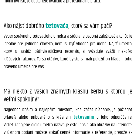
mohli byť istí, že dostanete kvalitnú a profesionálnu prácu.
Ako nájsť dobrého
tetovača
, ktorý sa vám páči?
Výber správneho tetovacieho umelca a štúdia je osobná záležitosť a to, čo je
ideálne pre jedného človeka, nemusí byť vhodné pre iného. Nájsť umelca,
ktorý si zaslúži päťhviezdičkovú recenziu, si vyžaduje zvážiť niekoľko
kľúčových faktorov. Tu sú otázky, ktoré by ste si mali položiť pri hľadaní toho
pravého umelca pre vás.
Má niekto z vašich známych krásnu kerku s ktorou je
veľmi spokojný?
Najjednoduchším a najlepším miestom, kde začať hľadanie, je požiadať
priateľa alebo príbuzného s krásnym
tetovaním
o jeho odporúčanie.
Vidieť zahojené dielo umelca naživo je ešte lepšie ako obrázky na internete.
V ústnom podaní môžete získať cenné informácie a referencie, pretože ak