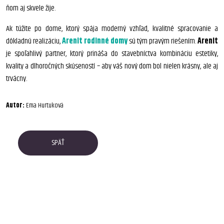
ňom aj skvele žije.
Ak túžite po dome, ktorý spája moderný vzhľad, kvalitné spracovanie a
dôkladnú realizáciu,
Arenit rodinné domy
sú tým pravým riešením.
Arenit
je spoľahlivý partner, ktorý prináša do stavebníctva kombináciu estetiky,
kvality a dlhoročných skúseností – aby váš nový dom bol nielen krásny, ale aj
trvácny.
Autor:
Ema Hurtuková
SPÄŤ