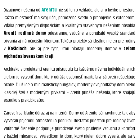
Dizajnové riešenia od
Arenitu
nie sú len o vzhľade, ale aj o logike priestoru.
Každá miestnosť má svoj účel, prirodzené svetlo a prepojenie s exteriérom.
Vďaka premysleným dispozíciám a kvalitným stavebným riešeniam pôsobia
Arenit rodinné domy
priestranne, vzdušne a ponúkajú vysoký štandard
bývania aj náročnejším klientom. Takéto projekty sú ideálne nielen pre rodiny
v
Košiciach
, ale aj pre tých, ktorí hľadajú moderný domov v
celom
východoslovenskom kraji
.
Architekti a projektanti Arenitu pristupujú ku každému návrhu individuálne. Ich
cieľom je vytvoriť dom, ktorý odráža osobnosť majiteľa a zároveň rešpektuje
okolie. Či už ide o minimalistický bungalov, moderný dvojpodlažný dom alebo
klasický štýl s modernými prvkami – Arenit prináša riešenia, ktoré spájajú
estetiku s praktickosťou.
Zároveň sa kladie dôraz aj na interiér. Domy od Arenitu sú navrhnuté tak, aby
vytvárali príjemnú atmosféru a ponúkali dostatok priestoru pre rodinný život.
Vnútorné členenie podporuje prirodzené svetlo, prúdenie vzduchu a komfort
v každej miestnosti. Výsledkom je dom, ktorý nielen dobre vyzerá, ale sa v