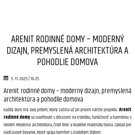
ARENIT RODINNÉ DOMY – MODERNÝ
DIZAJN, PREMYSLENÁ ARCHITEKTÚRA A
POHODLIE DOMOVA
5. 11. 2025 | 10:25
Arenit rodinné domy – moderný dizajn, premyslená
architektúra a pohodlie domova
Každý dom má svoj príbeh, ktorý začína už pri prvom náčrte projektu.
Arenit
rodinné domy
sú navrhnuté s dôrazom na estetiku, funkčnosť a harmóniu s
okolím. Moderná architektúra, čisté línie a kvalitné materiály tvoria základ pre
nadčasové bývanie, ktoré spája komfort s osobitým štýlom.