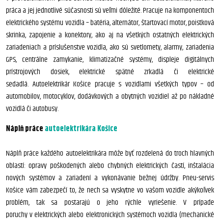
práca a jej jednotlivé súčasnosti sú veľmi dôležité. Pracuje na komponentoch
elektrického systému vozidla – batéria, alternátor, štartovací motor, poistková
skrinka, zapojenie a konektory, ako aj na všetkých ostatných elektrických
zariadeniach a príslušenstve vozidla, ako sú svetlomety, alarmy, zariadenia
GPS, centrálne zamykanie, klimatizačné systémy, displeje digitálnych
prístrojových dosiek, elektrické spätné zrkadlá či elektrické
sedadlá. Autoelektrikár Košice pracuje s vozidlami všetkých typov – od
automobilov, motocyklov, dodávkových a obytných vozidiel až po nákladné
vozidlá či autobusy.
Náplň práce
autoelektrikára Košice
Náplň práce každého autoelektrikára môže byť rozdelená do troch hlavných
oblastí: opravy poškodených alebo chybných elektrických častí, inštalácia
nových systémov a zariadení a vykonávanie bežnej údržby. Pneu-servis
Košice vám zabezpečí to, že nech sa vyskytne vo vašom vozidle akýkoľvek
problém, tak sa postarajú o jeho rýchle vyriešenie. V prípade
poruchy v elektrických alebo elektronických systémoch vozidla (mechanické