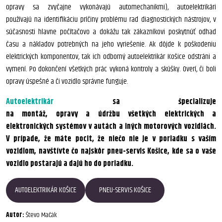
opravy sa zvyčajne vykonávajú automechanikmi), autoelektrikári
používajú na identifikáciu príčiny problému rad diagnostických nástrojov, v
súčasnosti hlavne počítačovo a dokážu tak zákazníkovi poskytnúť odhad
času a nákladov potrebných na jeho vyriešenie. Ak dôjde k poškodeniu
elektrických komponentov, tak ich odborný autoelektrikár Košice odstráni a
vymení. Po dokončení všetkých prác vykoná kontroly a skúšky. Overí, či boli
opravy úspešné a či vozidlo správne funguje.
Autoelektrikár
sa špecializuje
na montáž, opravy a údržbu všetkých elektrických a
elektronických systémov v autách a iných motorových vozidlách.
V prípade, že máte pocit, že niečo nie je v poriadku s vaším
vozidlom, navštívte čo najskôr pneu-servis Košice, kde sa o vaše
vozidlo postarajú a dajú ho do poriadku.
AUTOELEKTRIKÁR KOŠICE
PNEU-SERVIS KOŠICE
Autor:
Števo Mačák