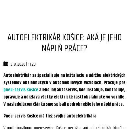
AUTOELEKTRIKÁR KOŠICE: AKÁ JE JEHO
NÁPLŇ PRÁCE?
3. 8. 2020 | 11:20
Autoelektrikár sa špecializuje na inštaláciu a údržbu elektrických
systémov obsiahnutých v automobilových vozidlách. Pracuje pre
pneu-servis Košice
alebo iný autoservis, kde inštaluje, kontroluje,
opravuje a udržiava všetky elektrické časti obsiahnuté vo vozidle.
V nasledujúcom článku sme spísali podrobnejšie jeho náplň práce.
Pneu-servis Košice má tiež svojho autoelektrikára
V profesionálnom pneu-servise Košice nechýba ani autoelektrikár, ktorého