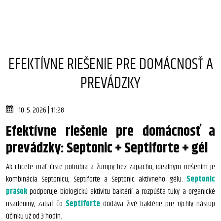
EFEKTÍVNE RIEŠENIE PRE DOMÁCNOSŤ A
PREVÁDZKY
10. 5. 2026 | 11:28
Efektívne riešenie pre domácnosť a
prevádzky: Septonic + Septiforte + gél
Ak chcete mať čisté potrubia a žumpy bez zápachu, ideálnym riešením je
kombinácia Septonicu, Septiforte a Septonic aktívneho gélu.
Septonic
prášok
podporuje biologickú aktivitu baktérií a rozpúšťa tuky a organické
usadeniny, zatiaľ čo
Septiforte
dodáva živé baktérie pre rýchly nástup
účinku už od 3 hodín.