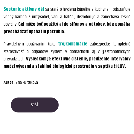
Septonic aktívny gél
sa stará o hygienu kúpeľne a kuchyne – odstraňuje
vodný kameň z umývadiel, vaní a batérií, dezodoruje a zanecháva lesklé
povrchy.
Gél môže byť použitý aj do sifónov a odtokov, kde pomáha
predchádzať upchatiu potrubia.
Pravidelným používaním tejto
trojkombinácie
zabezpečíte kompletnú
starostlivosť o odpadový systém v domácnosti aj v gastronomických
prevádzkach.
Výsledkom je efektívne čistenie, predĺženie intervalov
medzi vývozmi a stabilné biologické prostredie v septiku či ČOV.
Autor:
Ema Hurtuková
SPÄŤ