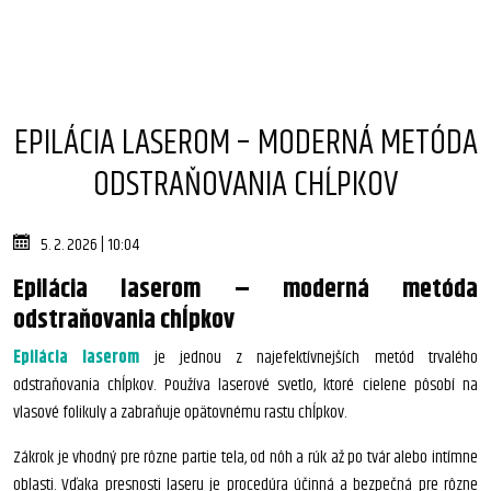
EPILÁCIA LASEROM – MODERNÁ METÓDA
ODSTRAŇOVANIA CHĹPKOV
5. 2. 2026 | 10:04
Epilácia laserom – moderná metóda
odstraňovania chĺpkov
Epilácia laserom
je jednou z najefektívnejších metód trvalého
odstraňovania chĺpkov. Používa laserové svetlo, ktoré cielene pôsobí na
vlasové folikuly a zabraňuje opätovnému rastu chĺpkov.
Zákrok je vhodný pre rôzne partie tela, od nôh a rúk až po tvár alebo intímne
oblasti. Vďaka presnosti laseru je procedúra účinná a bezpečná pre rôzne