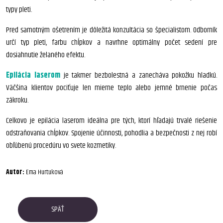
typy pleti.
Pred samotným ošetrením je dôležitá konzultácia so špecialistom. Odborník
určí typ pleti, farbu chĺpkov a navrhne optimálny počet sedení pre
dosiahnutie želaného efektu.
Epilácia laserom
je takmer bezbolestná a zanecháva pokožku hladkú.
Väčšina klientov pociťuje len mierne teplo alebo jemné brnenie počas
zákroku.
Celkovo je epilácia laserom ideálna pre tých, ktorí hľadajú trvalé riešenie
odstraňovania chĺpkov. Spojenie účinnosti, pohodlia a bezpečnosti z nej robí
obľúbenú procedúru vo svete kozmetiky.
Autor:
Ema Hurtuková
SPÄŤ