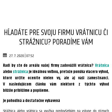
HĽADÁTE PRE SVOJU FIRMU VRÁTNICU ČI
STRÁŽNICU? PORADÍME VÁM
27. 7. 2020 | 07:52
Radi by ste do areálu vašej firmy zadovážili vrátnicu?
Vrátnica
alebo
strážnica
je ideálnou voľbou, pretože ponúka viacero výhod,
ktoré určite oceníte nielen vy, ale aj vaši zamestnanci.
V nasledujúcom článku vám niektoré z týchto výhod
bližšie priblížime a popíšeme.
Je pohodlná a dostatočne vybavená
Strážnica alebo vrátnica sa využíva predovšetkým na vstupe do rôznych