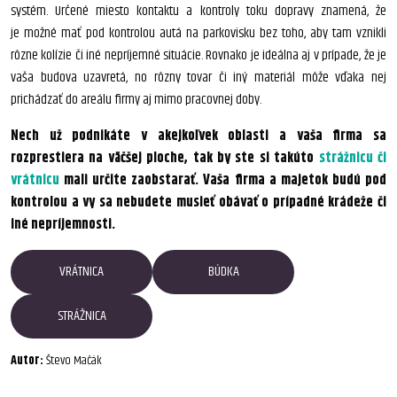
systém. Určené miesto kontaktu a kontroly toku dopravy znamená, že
je možné mať pod kontrolou autá na parkovisku bez toho, aby tam vznikli
rôzne kolízie či iné nepríjemné situácie. Rovnako je ideálna aj v prípade, že je
vaša budova uzavretá, no rôzny tovar či iný materiál môže vďaka nej
prichádzať do areálu firmy aj mimo pracovnej doby.
Nech už podnikáte v akejkoľvek oblasti a vaša firma sa
rozprestiera na väčšej ploche, tak by ste si takúto
strážnicu či
vrátnicu
mali určite zaobstarať. Vaša firma a majetok budú pod
kontrolou a vy sa nebudete musieť obávať o prípadné krádeže či
iné nepríjemnosti.
VRÁTNICA
BÚDKA
STRÁŽNICA
Autor:
Števo Mačák