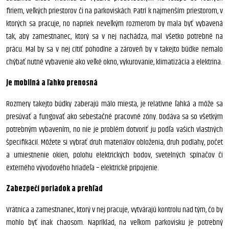
firiem, veľkých priestorov či na parkoviskách. Patrí k najmenším priestorom, v
ktorých sa pracuje, no napriek neveľkým rozmerom by mala byť vybavená
tak, aby zamestnanec, ktorý sa v nej nachádza, mal všetko potrebné na
prácu. Mal by sa v nej cítiť pohodlne a zároveň by v takejto búdke nemalo
chýbať nutné vybavenie ako veľké okno, vykurovanie, klimatizácia a elektrina.
Je mobilná a ľahko prenosná
Rozmery takejto búdky zaberajú málo miesta, je relatívne ľahká a môže sa
presúvať a fungovať ako sebestačné pracovné zóny. Dodáva sa so všetkým
potrebným vybavením, no nie je problém dotvoriť ju podľa vašich vlastných
špecifikácií. Môžete si vybrať druh materiálov obloženia, druh podlahy, počet
a umiestnenie okien, polohu elektrických bodov, svetelných spínačov či
externého vývodového hriadeľa – elektrické pripojenie.
Zabezpečí poriadok a prehľad
Vrátnica a zamestnanec, ktorý v nej pracuje, vytvárajú kontrolu nad tým, čo by
mohlo byť inak chaosom. Napríklad, na veľkom parkovisku je potrebný