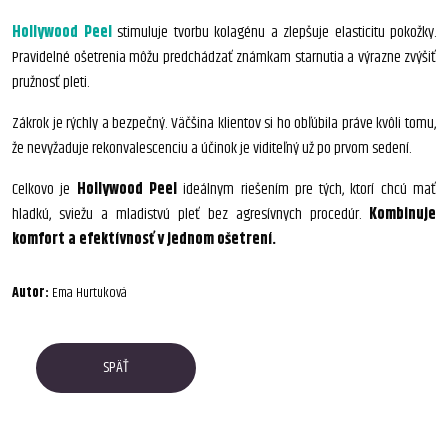
Hollywood Peel
stimuluje tvorbu kolagénu a zlepšuje elasticitu pokožky.
Pravidelné ošetrenia môžu predchádzať známkam starnutia a výrazne zvýšiť
pružnosť pleti.
Zákrok je rýchly a bezpečný. Väčšina klientov si ho obľúbila práve kvôli tomu,
že nevyžaduje rekonvalescenciu a účinok je viditeľný už po prvom sedení.
Celkovo je
Hollywood Peel
ideálnym riešením pre tých, ktorí chcú mať
hladkú, sviežu a mladistvú pleť bez agresívnych procedúr.
Kombinuje
komfort a efektívnosť v jednom ošetrení.
Autor:
Ema Hurtuková
SPÄŤ