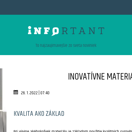
To najzaujimavejšie zo sveta noviniek
INOVATÍVNE MATERI
26. 1. 2022 | 07:40
KVALITA AKO ZÁKLAD
Pri vývine akéhokoľvek materiálu je základom použitie kvalitných suroví