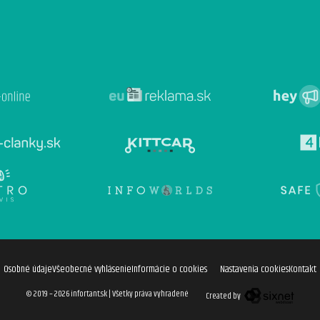
Osobné údaje
Všeobecné vyhlásenie
Informácie o cookies
Nastavenia cookies
Kontakt
© 2019 – 2026 infortant.sk
|
Všetky práva vyhradené
Created by