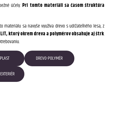
bežné účely.
Pri tomto materiáli sa časom štruktúra
to materiálu sa navyše využíva drevo s udržateľného lesa, z
LIT, ktorý okrem dreva a polymérov obsahuje aj štrk
.
otrebovaniu.
PLAST
DREVO-POLYMÉR
EXTERIÉR