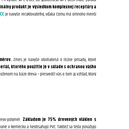
finálny produkt je výsledkom komplexnej receptúry a
GCC
je navyše recyklovateľný, vďaka čomu má omnoho menší
mérov.
Zmes je navyše obohatená o rôzne prísady, ktoré
riál, ktorého použitie je v súlade s ochranou vášho
oženom na báze dreva – presvedčí vás o tom aj vzhľad, ktorý
revo-polymér.
Základom je 75% drevených vlákien s
ované v Nemecku a neobsahujú PVC. Taktiež sa teda považujú