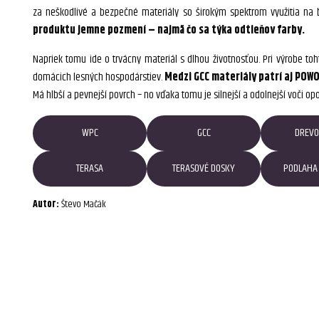
za neškodlivé a bezpečné materiály so širokým spektrom využitia na 
produktu jemne pozmení – najmä čo sa týka odtieňov farby.
Napriek tomu ide o trvácny materiál s dlhou životnosťou. Pri výrobe toh
domácich lesných hospodárstiev.
Medzi GCC materiály patrí aj POWO
Má hlbší a pevnejší povrch – no vďaka tomu je silnejší a odolnejší voči op
WPC
GCC
DREVO
TERASA
TERASOVÉ DOSKY
PODLAHA 
Autor:
Števo Mačák