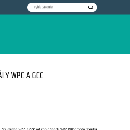
ÁLY WPC A GCC
n. Pri výrobe WPC a GCC od spoločnosti WPC DECK máte záruku