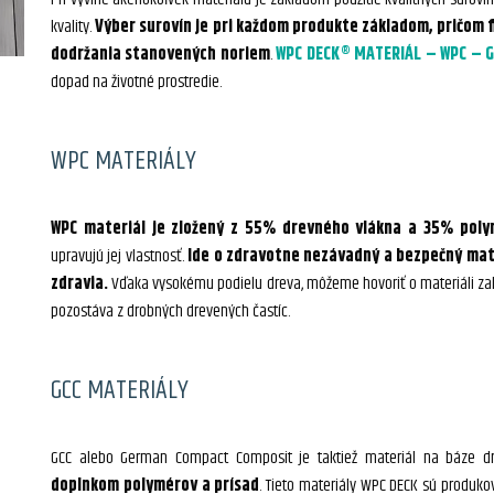
kvality.
Výber surovín je pri každom produkte základom, pričom 
dodržania stanovených noriem
.
WPC DECK® MATERIÁL – WPC – 
dopad na životné prostredie.
WPC MATERIÁLY
WPC materiál je zložený z 55% drevného vlákna a 35% poly
upravujú jej vlastnosť.
Ide o zdravotne nezávadný a bezpečný mate
zdravia.
Vďaka vysokému podielu dreva, môžeme hovoriť o materiáli zal
pozostáva z drobných drevených častíc.
GCC MATERIÁLY
GCC alebo German Compact Composit je taktiež materiál na báze d
doplnkom polymérov a prísad
. Tieto materiály WPC DECK sú produk