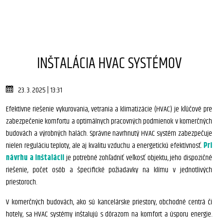
INŠTALÁCIA HVAC SYSTÉMOV
23. 3. 2025 | 13:31
Efektívne riešenie vykurovania, vetrania a klimatizácie (HVAC) je kľúčové pre
zabezpečenie komfortu a optimálnych pracovných podmienok v komerčných
budovách a výrobných halách. Správne navrhnutý HVAC systém zabezpečuje
nielen reguláciu teploty, ale aj kvalitu vzduchu a energetickú efektívnosť.
Pri
návrhu a inštalácii
je potrebné zohľadniť veľkosť objektu, jeho dispozičné
riešenie, počet osôb a špecifické požiadavky na klímu v jednotlivých
priestoroch.
V komerčných budovách, ako sú kancelárske priestory, obchodné centrá či
hotely, sa HVAC systémy inštalujú s dôrazom na komfort a úsporu energie.