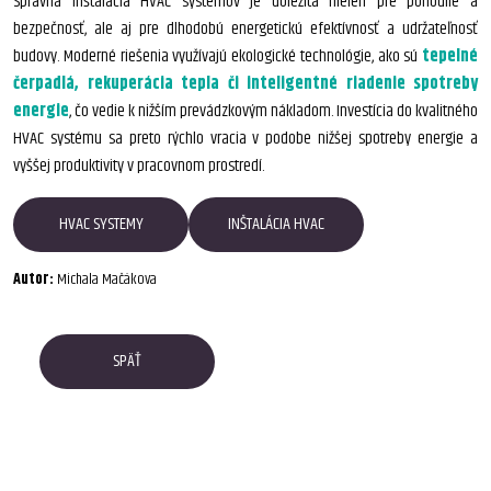
Správna inštalácia HVAC systémov je dôležitá nielen pre pohodlie a
bezpečnosť, ale aj pre dlhodobú energetickú efektívnosť a udržateľnosť
budovy. Moderné riešenia využívajú ekologické technológie, ako sú
tepelné
čerpadlá, rekuperácia tepla či inteligentné riadenie spotreby
energie
, čo vedie k nižším prevádzkovým nákladom. Investícia do kvalitného
HVAC systému sa preto rýchlo vracia v podobe nižšej spotreby energie a
vyššej produktivity v pracovnom prostredí.
HVAC SYSTEMY
INŠTALÁCIA HVAC
Autor:
Michala Mačákova
SPÄŤ