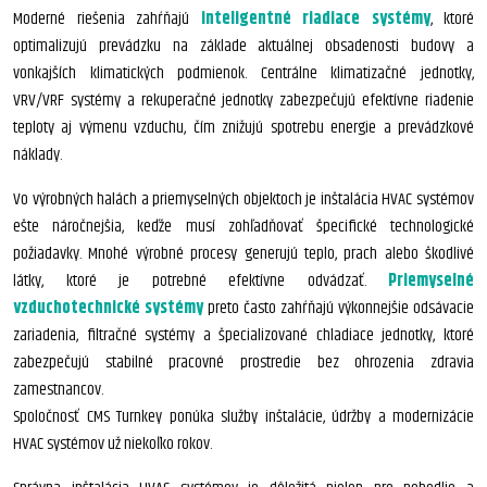
Moderné riešenia zahŕňajú
inteligentné riadiace systémy
, ktoré
optimalizujú prevádzku na základe aktuálnej obsadenosti budovy a
vonkajších klimatických podmienok. Centrálne klimatizačné jednotky,
VRV/VRF systémy a rekuperačné jednotky zabezpečujú efektívne riadenie
teploty aj výmenu vzduchu, čím znižujú spotrebu energie a prevádzkové
náklady.
Vo výrobných halách a priemyselných objektoch je inštalácia HVAC systémov
ešte náročnejšia, keďže musí zohľadňovať špecifické technologické
požiadavky. Mnohé výrobné procesy generujú teplo, prach alebo škodlivé
látky, ktoré je potrebné efektívne odvádzať.
Priemyselné
vzduchotechnické systémy
preto často zahŕňajú výkonnejšie odsávacie
zariadenia, filtračné systémy a špecializované chladiace jednotky, ktoré
zabezpečujú stabilné pracovné prostredie bez ohrozenia zdravia
zamestnancov.
Spoločnosť CMS Turnkey ponúka služby inštalácie, údržby a modernizácie
HVAC systémov už niekoľko rokov.