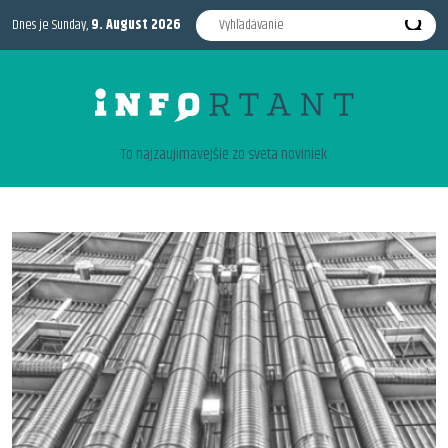
Dnes je Sunday,
9. August 2026
To najzaujimavejšie zo sveta noviniek