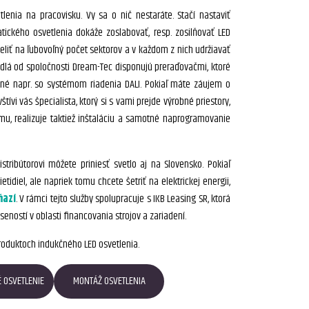
lenia na pracovisku. Vy sa o nič nestaráte. Stačí nastaviť
ického osvetlenia dokáže zoslabovať, resp. zosilňovať LED
eliť na ľubovoľný počet sektorov a v každom z nich udržiavať
etidlá od spoločnosti Dream-Tec disponujú preraďovačmi, ktoré
lné napr. so systémom riadenia DALI. Pokiaľ máte záujem o
ívi vás špecialista, ktorý si s vami prejde výrobné priestory,
mu, realizuje taktiež inštaláciu a samotné naprogramovanie
tribútorovi môžete priniesť svetlo aj na Slovensko. Pokiaľ
iel, ale napriek tomu chcete šetriť na elektrickej energii,
ňazí
. V rámci tejto služby spolupracuje s IKB Leasing SR, ktorá
eností v oblasti financovania strojov a zariadení.
produktoch indukčného LED osvetlenia.
 OSVETLENIE
MONTÁŽ OSVETLENIA