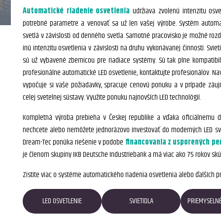
Automatické riadenie osvetlenia
udržiava zvolenú intenzitu osvet
potrebné parametre a venovať sa už len vašej výrobe. Systém automat
svetlá v závislosti od denného svetla. Samotné pracovisko je možné rozd
inú intenzitu osvetlenia v závislosti na druhu vykonávanej činnosti. Svi
sú už vybavené zbernicou pre riadiace systémy. Sú tak plne kompatibi
profesionálne automatické LED osvetlenie, kontaktujte profesionálov. Navšt
vypočuje si vaše požiadavky, spracuje cenovú ponuku a v prípade záuj
celej svetelnej sústavy. Využite ponuku najnovších LED technológií.
Kompletná výroba prebieha v Českej republike a vďaka oficiálnemu dis
nechcete alebo nemôžete jednorázovo investovať do moderných LED svietid
Dream-Tec ponúka riešenie v podobe
financovania z usporených pe
je členom skupiny IKB Deutsche Industriebank a má viac ako 75 rokov skús
Zistite viac o systéme automatického riadenia osvetlenia alebo ďalších 
LED OSVETLENIE
SVIETIDLA
PRIEMYSELNÉ