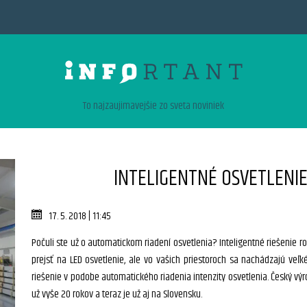
To najzaujimavejšie zo sveta noviniek
INTELIGENTNÉ OSVETLENIE
17. 5. 2018 | 11:45
Počuli ste už o automatickom riadení osvetlenia? Inteligentné riešenie roz
prejsť na LED osvetlenie, ale vo vašich priestoroch sa nachádzajú veľké
riešenie v podobe automatického riadenia intenzity osvetlenia. Český výr
už vyše 20 rokov a teraz je už aj na Slovensku.