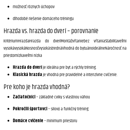
možnosť rôznych úchopov
dlhodobé riešenie domáceho tréningu
Hrazda vs. hrazda do dverí – porovnanie
KritériumHrazdaHrazda do dveríMontážvŕtaniebez vŕtaniaStabilitaveľmi
vysokávysokáNosnosťvysokástrednáVhodná do bytuánoideálneNáročnosť na
priestornízkaveľmi nízka
Hrazda do dverí
je ideálna pre byt a rýchly tréning.
Klasická hrazda
je vhodná pre pravidelné a intenzívne cvičenie.
Pre koho je hrazda vhodná?
Začiatočníci
– základné cviky s vlastnou váhou
Pokročilí športovci
– silový a funkčný tréning
Domáce cvičenie
– minimum priestoru