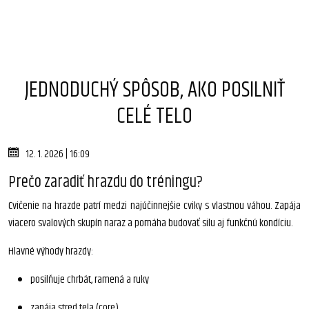
JEDNODUCHÝ SPÔSOB, AKO POSILNIŤ
CELÉ TELO
12. 1. 2026 | 16:09
Prečo zaradiť hrazdu do tréningu?
Cvičenie na hrazde patrí medzi najúčinnejšie cviky s vlastnou váhou. Zapája
viacero svalových skupín naraz a pomáha budovať silu aj funkčnú kondíciu.
Hlavné výhody hrazdy:
posilňuje chrbát, ramená a ruky
zapája stred tela (core)