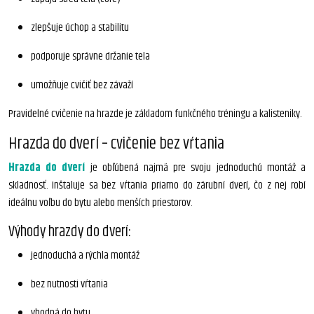
zlepšuje úchop a stabilitu
podporuje správne držanie tela
umožňuje cvičiť bez závaží
Pravidelné cvičenie na hrazde je základom funkčného tréningu a kalisteniky.
Hrazda do dverí – cvičenie bez vŕtania
Hrazda do dverí
je obľúbená najmä pre svoju jednoduchú montáž a
skladnosť. Inštaluje sa bez vŕtania priamo do zárubní dverí, čo z nej robí
ideálnu voľbu do bytu alebo menších priestorov.
Výhody hrazdy do dverí:
jednoduchá a rýchla montáž
bez nutnosti vŕtania
vhodná do bytu