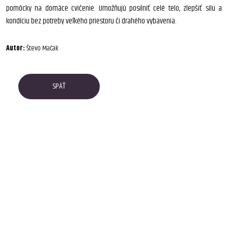
pomôcky na domáce cvičenie. Umožňujú posilniť celé telo, zlepšiť silu a
kondíciu bez potreby veľkého priestoru či drahého vybavenia.
Autor:
Števo Mačák
SPÄŤ