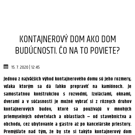
KONTAJNEROVÝ DOM AKO DOM
BUDÚCNOSTI. ČO NA TO POVIETE?
15. 7. 2020 | 12:45
Jednou z najväčších výhod kontajnerového domu sú jeho rozmery,
vďaka ktorým sa dá ľahko prepraviť na kamiónoch. Je
samostatnou konštrukciou s rozvodmi, izoláciami, oknami,
dverami a v súčasnosti je možné vybrať si z rôznych druhov
kontajnerových budov, ktoré sa používajú v mnohých
priemyselných odvetviach a oblastiach – od stavebníctva a
obchodu, cez ubytovanie a gastro až po kancelárske priestory.
Premýšľate nad tým, že by ste si takýto kontajnerový dom