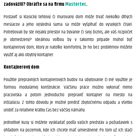
zadovážili? Obráťte sa na firmu
Mastertec
.
Postaviť si klasický tehlový či murovaný dom môže trvať niekoľko dlhých
mesiacov a jeho výsledná suma sa môže vyšplhať do vysokých čísiel.
Potrebovali by ste nejaký priestor na bývanie či svoj biznis, ale váš rozpočet
je obmedzený? Ideálnou voľbou by v takomto prípade mohol byť
kontajnerový dom, ktorý je natoľko komfortný, že ho bez problémov môžete
využiť aj ako obytný kontajner.
Kontajnerový dom
Použitie prepravných kontajnerových budov na ubytovanie či iné využitie je
formou modulárnej konštrukcie. Väčšinu práce možno vykonať mimo
pracoviska a potom jednoducho prepraviť kontajner na miesto na
inštaláciu. Z tohto dôvodu je možné predísť zbytočnému odpadu a všetko
urobiť za relatívne krátky čas bez väčšej námahy.
Jednotlivé kusy si môžete vyskladať podľa vašich predstáv a požiadaviek s
ohľadom na pozemok, kde ich chcete mať umiestnené. Po tom už ich stačí