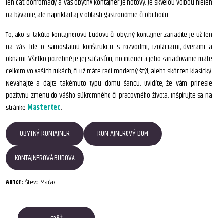
len dať dohromady a váš obytný kontajner je hotový. Je skvelou voľbou nielen
na bývanie, ale napríklad aj v oblasti gastronómie či obchodu.
To, ako si takúto kontajnerovú budovu či obytný kontajner zariadite je už len
na vás. Ide o samostatnú konštrukciu s rozvodmi, izoláciami, dverami a
oknami. Všetko potrebné je jej súčasťou, no interiér a jeho zariaďovanie máte
celkom vo vašich rukách, či už máte radi moderný štýl, alebo skôr ten klasický.
Neváhajte a dajte takémuto typu domu šancu. Uvidíte, že vám prinesie
pozítvnu zmenu do vášho súkromného či pracovného života. Inšpirujte sa na
stránke
Mastertec
.
OBYTNÝ KONTAJNER
KONTAJNEROVÝ DOM
KONTAJNEROVÁ BUDOVA
Autor:
Števo Mačák