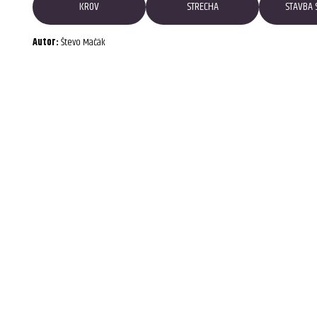
KROV
STRECHA
STAVBA 
Autor:
Števo Mačák