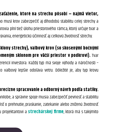
 zaťaženie, ktoré na strechu pôsobí – najmä vietor,
 musí krov zabezpečiť aj dlhodobú stabilitu celej strechy a
ia plní tiež úlohu priestorového rámca, ktorý určuje tvar a
ývania, energetickú účinnosť aj celkovú životnosť strechy.
sklony strechy), valbový krov (so skosenými bočnými
omeným sklonom pre väčší priestor v podkroví).
Tvar
erencií investora. Každý typ má svoje výhody a náročnosti –
čo valbový lepšie odoláva vetru. Dôležité je, aby typ krovu
 precízne spracovanie a odborný návrh podľa statiky.
ilobe, a správne spoje musia zabezpečiť pevnosť a stabilitu
ísť o prehnutie, praskanie, zatekanie alebo zníženú životnosť
u projektantovi a
strechárskej firme
, ktorá má s takýmito