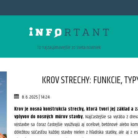
To najzaujimavejšie zo sveta noviniek
KROV STRECHY: FUNKCIE, TYP
8. 6. 2025 | 14:24
Krov je nosná konštrukcia strechy, ktorá tvorí jej základ a 
vplyvov do nosných múrov stavby.
Najčastejšie sa vyrába z dreva
výstavbe sa čoraz častejšie využívajú aj oceľové, betónové alebo kom
dôležitou súčasťou každej stavby nielen z hľadiska statiky, ale aj z 