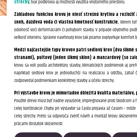
strechy
, tvar podkrovia aj možnosti využitia vnútorného priestoru.
Základnou funkciou krovu je niesť strešnú krytinu a rozložiť
sneh, dažďová voda či vlastná hmotnosť konštrukcie.
Okrem toho
odolnosť voči deformáciám či pohybom stavby. V prípade obytného podkrov
veľkosť interiéru. Správne navrhnutý krov tak priamo ovplyvňuje komfort b
Medzi najčastejšie typy krovov patrí sedlový krov (dva šikmé 
stranami), pultový (jeden šikmý sklon) a manzardový (so zal
krovu sa volí podľa architektúry stavby, klimatických podmienok aj pref
napríklad sedlový krov je jednoduchší na realizáciu a údržbu, zatiaľ 
zodpovedal podmienkam konkrétnej stavby a účelu strechy.
Pri výstavbe krovu je mimoriadne dôležitá kvalita materiálov,
Použité drevo musí byť riadne vysušené, impregnované proti škodcom a hn
celej konštrukcie. Chyby pri výstavbe sa často prejavia až časom – môže 
celej strechy. Preto sa odporúča zveriť návrh a montáž krovu skúseném
prácami dostatok skúseností.