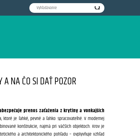
Y A NA ČO SI DAŤ POZOR
zabezpečuje prenos zaťaženia z krytiny a vonkajších
, ktoré je ľahké, pevné a ľahko spracovateľné. V modernej
binované konštrukcie, najmä pri väčších objektoch. Krov je
estetického a architektonického pohľadu – ovplyvňuje vzhľad