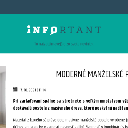
To najzaujimavejšie zo sveta noviniek
MODERNÉ MANŽELSKÉ P
7. 10. 2021 | 11:14
Pri zariaďovaní spálne sa stretnete s veľkým množstvom výb
dostávajú postele z masívneho dreva, ktoré poskytnú nadšta
Materiál, z ktorého sú práve tieto masívne manželské postele vyrobené j
účinky, antistatické vlastnosti, pevnosť a dlhú životnosť. V kombinácií 