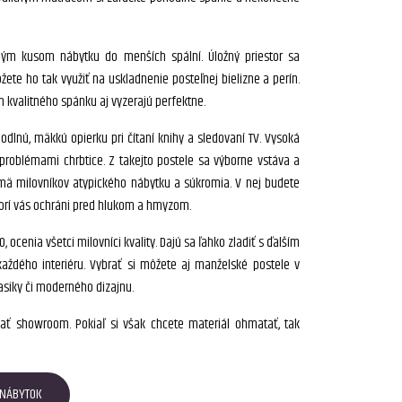
ým kusom nábytku do menších spální. Úložný priestor sa
ete ho tak využiť na uskladnenie posteľnej bielizne a perín.
 kvalitného spánku aj vyzerajú perfektne.
dlnú, mäkkú opierku pri čítaní knihy a sledovaní TV. Vysoká
 problémami chrbtice. Z takejto postele sa výborne vstáva a
mä milovníkov atypického nábytku a súkromia. V nej budete
ktorí vás ochráni pred hlukom a hmyzom.
cenia všetci milovníci kvality. Dajú sa ľahko zladiť s ďalším
ždého interiéru. Vybrať si môžete aj manželské postele v
lasiky či moderného dizajnu.
vať showroom. Pokiaľ si však chcete materiál ohmatať, tak
 NÁBYTOK