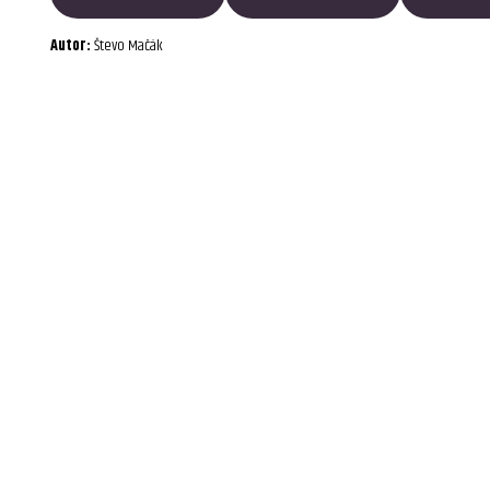
Autor:
Števo Mačák