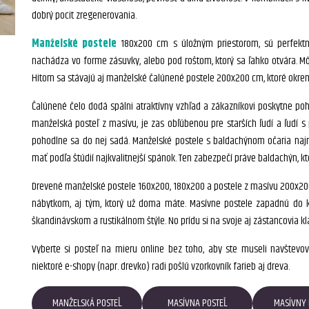
dobrý pocit zregenerovania.
Manželské postele
180x200 cm s úložným priestorom, sú perfektn
nachádza vo forme zásuvky, alebo pod roštom, ktorý sa ľahko otvára. Môž
Hitom sa stávajú aj manželské čalúnené postele 200x200 cm, ktoré okrem
Čalúnené čelo dodá spálni atraktívny vzhľad a zákazníkovi poskytne poho
manželská posteľ z masívu, je zas obľúbenou pre starších ľudí a ľudí s
pohodlne sa do nej sadá. Manželské postele s baldachýnom očaria naj
mať podľa štúdií najkvalitnejší spánok. Ten zabezpečí práve baldachýn, 
Drevené manželské postele 160x200, 180x200 a postele z masívu 200x200, o
nábytkom, aj tým, ktorý už doma máte. Masívne postele zapadnú do ka
škandinávskom a rustikálnom štýle. No prídu si na svoje aj zástancovia k
Vyberte si posteľ na mieru online bez toho, aby ste museli navštevo
niektoré e-shopy (napr. drevko) radi pošlú vzorkovník farieb aj dreva.
MANŽELSKÁ POSTEĽ
MASÍVNA POSTEĽ
MASÍVNY