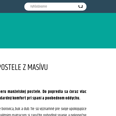
OSTELE Z MASÍVU
eru manželskej postele. Do popredia sa čoraz viac
ndardný komfort pri spaní a poobednom oddychu.
e borovica, buk a dub. Tie sú významné pre svoje upokojujúce
s kvalitným matracom si zaručíte pohodlné spanie a nekonečne