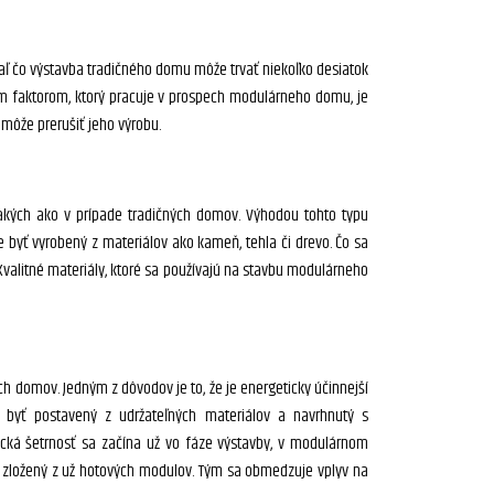
aľ čo výstavba tradičného domu môže trvať niekoľko desiatok
m faktorom, ktorý pracuje v prospech modulárneho domu, je
emôže prerušiť jeho výrobu.
kých ako v prípade tradičných domov. Výhodou tohto typu
 byť vyrobený z materiálov ako kameň, tehla či drevo. Čo sa
 Kvalitné materiály, ktoré sa používajú na stavbu modulárneho
h domov. Jedným z dôvodov je to, že je energeticky účinnejší
byť postavený z udržateľných materiálov a navrhnutý s
gická šetrnosť sa začína už vo fáze výstavby, v modulárnom
 zložený z už hotových modulov. Tým sa obmedzuje vplyv na