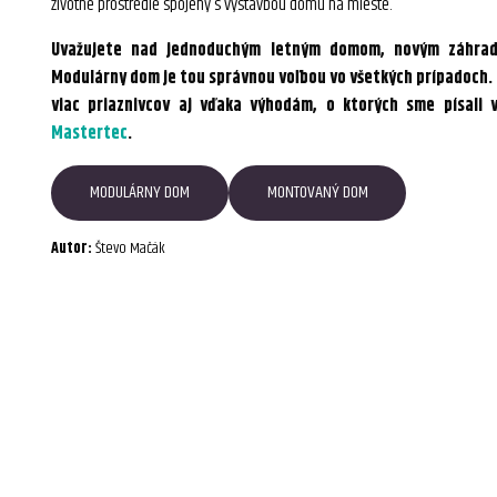
životné prostredie spojený s výstavbou domu na mieste.
Uvažujete nad jednoduchým letným domom, novým záhra
Modulárny dom je tou správnou voľbou vo všetkých prípadoch. 
viac priaznivcov aj vďaka výhodám, o ktorých sme písali v
Mastertec
.
MODULÁRNY DOM
MONTOVANÝ DOM
Autor:
Števo Mačák