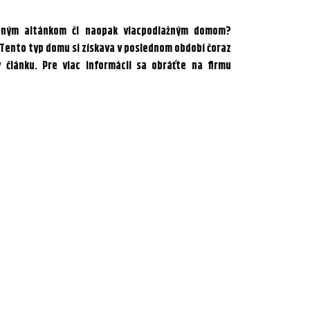
dným altánkom či naopak viacpodlažným domom?
Tento typ domu si získava v poslednom období čoraz
 článku. Pre viac informácii sa obráťte na firmu