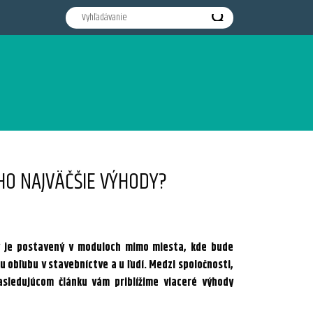
HO NAJVÄČŠIE VÝHODY?
 je postavený v moduloch mimo miesta, kde bude
 obľubu v stavebníctve a u ľudí. Medzi spoločnosti,
asledujúcom článku vám priblížime viaceré výhody