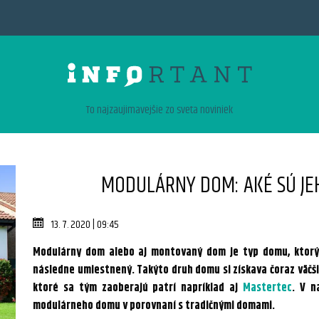
To najzaujimavejšie zo sveta noviniek
MODULÁRNY DOM: AKÉ SÚ JE
13. 7. 2020 | 09:45
Modulárny dom alebo aj montovaný dom je typ domu, ktorý
následne umiestnený. Takýto druh domu si získava čoraz väčšiu
ktoré sa tým zaoberajú patrí napríklad aj
Mastertec
. V n
modulárneho domu v porovnaní s tradičnými domami.