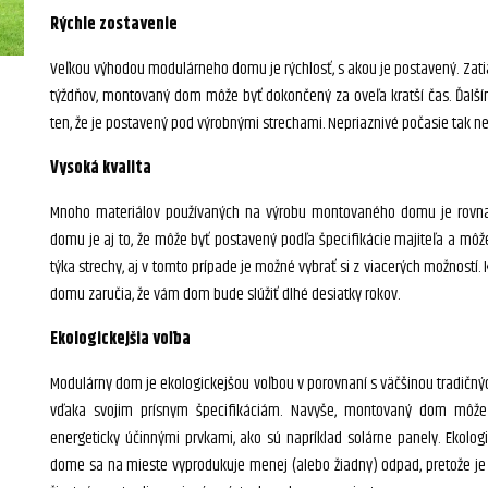
Rýchle zostavenie
Veľkou výhodou modulárneho domu je rýchlosť, s akou je postavený. Zati
týždňov, montovaný dom môže byť dokončený za oveľa kratší čas. Ďalší
ten, že je postavený pod výrobnými strechami. Nepriaznivé počasie tak n
Vysoká kvalita
Mnoho materiálov používaných na výrobu montovaného domu je rovna
domu je aj to, že môže byť postavený podľa špecifikácie majiteľa a môže
týka strechy, aj v tomto prípade je možné vybrať si z viacerých možností.
domu zaručia, že vám dom bude slúžiť dlhé desiatky rokov.
Ekologickejšia voľba
Modulárny dom je ekologickejšou voľbou v porovnaní s väčšinou tradičnýc
vďaka svojim prísnym špecifikáciám. Navyše, montovaný dom môže 
energeticky účinnými prvkami, ako sú napríklad solárne panely. Ekolo
dome sa na mieste vyprodukuje menej (alebo žiadny) odpad, pretože je