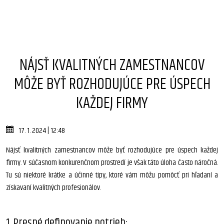
NÁJSŤ KVALITNÝCH ZAMESTNANCOV
MÔŽE BYŤ ROZHODUJÚCE PRE ÚSPECH
KAŽDEJ FIRMY
17. 1. 2024 | 12:48
Nájsť kvalitných zamestnancov môže byť rozhodujúce pre úspech každej
firmy. V súčasnom konkurenčnom prostredí je však táto úloha často náročná.
Tu sú niektoré krátke a účinné tipy, ktoré vám môžu pomôcť pri hľadaní a
získavaní kvalitných profesionálov.
1. Presné definovanie potrieb: