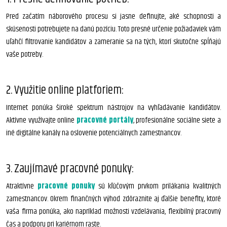
Pred začatím náborového procesu si jasne definujte, aké schopnosti a
skúsenosti potrebujete na danú pozíciu. Toto presné určenie požiadaviek vám
uľahčí filtrovanie kandidátov a zameranie sa na tých, ktorí skutočne spĺňajú
vaše potreby.
2. Využitie online platforiem:
Internet ponúka široké spektrum nástrojov na vyhľadávanie kandidátov.
Aktívne využívajte online
pracovné portály
, profesionálne sociálne siete a
iné digitálne kanály na oslovenie potenciálnych zamestnancov.
3. Zaujímavé pracovné ponuky:
Atraktívne
pracovné ponuky
sú kľúčovým prvkom prilákania kvalitných
zamestnancov. Okrem finančných výhod zdôraznite aj ďalšie benefity, ktoré
vaša firma ponúka, ako napríklad možnosti vzdelávania, flexibilný pracovný
čas a podporu pri kariérnom raste.