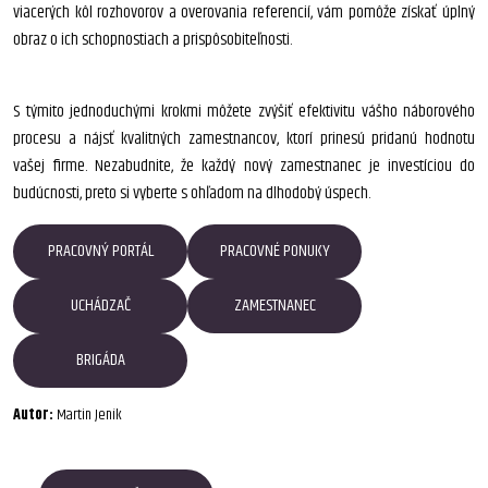
viacerých kôl rozhovorov a overovania referencií, vám pomôže získať úplný
obraz o ich schopnostiach a prispôsobiteľnosti.
S týmito jednoduchými krokmi môžete zvýšiť efektivitu vášho náborového
procesu a nájsť kvalitných zamestnancov, ktorí prinesú pridanú hodnotu
vašej firme. Nezabudnite, že každý nový zamestnanec je investíciou do
budúcnosti, preto si vyberte s ohľadom na dlhodobý úspech.
PRACOVNÝ PORTÁL
PRACOVNÉ PONUKY
UCHÁDZAČ
ZAMESTNANEC
BRIGÁDA
Autor:
Martin Jeník