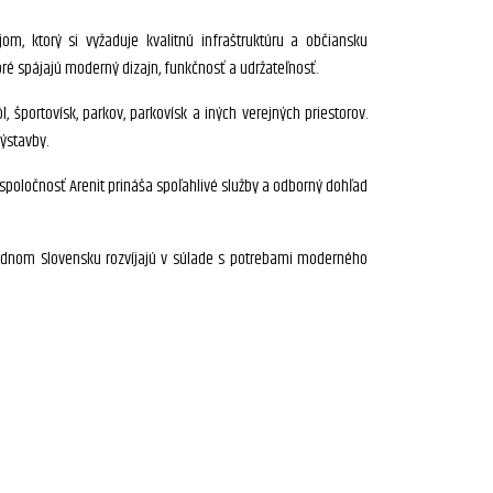
m, ktorý si vyžaduje kvalitnú infraštruktúru a občiansku
toré spájajú moderný dizajn, funkčnosť a udržateľnosť.
l, športovísk, parkov, parkovísk a iných verejných priestorov.
výstavby.
poločnosť Arenit prináša spoľahlivé služby a odborný dohľad
dnom Slovensku rozvíjajú v súlade s potrebami moderného