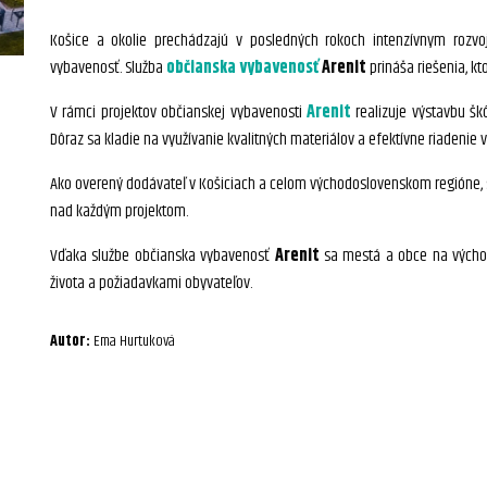
Košice a okolie prechádzajú v posledných rokoch intenzívnym rozvojo
vybavenosť. Služba
občianska vybavenosť
Arenit
prináša riešenia, k
V rámci projektov občianskej vybavenosti
Arenit
realizuje výstavbu škô
Dôraz sa kladie na využívanie kvalitných materiálov a efektívne riadenie 
Ako overený dodávateľ v Košiciach a celom východoslovenskom regióne, s
nad každým projektom.
Vďaka službe občianska vybavenosť
Arenit
sa mestá a obce na výcho
života a požiadavkami obyvateľov.
Autor:
Ema Hurtuková