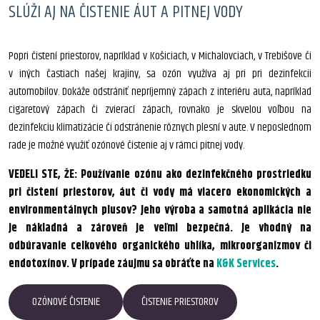
SLÚŽI AJ NA ČISTENIE ÁUT A PITNEJ VODY
Popri čistení priestorov, napríklad v Košiciach, v Michalovciach, v Trebišove či
v iných častiach našej krajiny, sa ozón využíva aj pri pri dezinfekcii
automobilov. Dokáže odstrániť nepríjemný zápach z interiéru auta, napríklad
cigaretový zápach či zvierací zápach, rovnako je skvelou voľbou na
dezinfekciu klimatizácie či odstránenie rôznych plesní v aute. V neposlednom
rade je možné využiť ozónové čistenie aj v rámci pitnej vody.
VEDELI STE, ŽE: Používanie ozónu ako dezinfekčného prostriedku
pri čistení priestorov, áut či vody má viacero ekonomických a
environmentálnych plusov? Jeho výroba a samotná aplikácia nie
je nákladná a zároveň je veľmi bezpečná. Je vhodný na
odbúravanie celkového organického uhlíka, mikroorganizmov či
endotoxínov. V prípade záujmu sa obráťte na
K&K Services
.
OZÓNOVÉ ČISTENIE
ČISTENIE PRIESTOROV