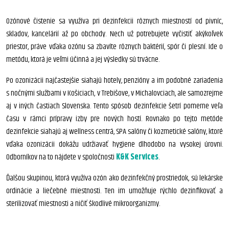
Ozónové čistenie sa využíva pri dezinfekcii rôznych miestností od pivníc,
skladov, kancelárií až po obchody. Nech už potrebujete vyčistiť akýkoľvek
priestor, práve vďaka ozónu sa zbavíte rôznych baktérií, spór či plesní. Ide o
metódu, ktorá je veľmi účinná a jej výsledky sú trvácne.
Po ozonizácii najčastejšie siahajú hotely, penzióny a im podobné zariadenia
s nočnými službami v Košiciach, v Trebišove, v Michalovciach, ale samozrejme
aj v iných častiach Slovenska. Tento spôsob dezinfekcie šetrí pomerne veľa
času v rámci prípravy izby pre nových hostí. Rovnako po tejto metóde
dezinfekcie siahajú aj wellness centrá, SPA salóny či kozmetické salóny, ktoré
vďaka ozonizácii dokážu udržiavať hygiene dlhodobo na vysokej úrovni.
Odborníkov na to nájdete v spoločnosti
K&K Services
.
Ďalšou skupinou, ktorá využíva ozón ako dezinfekčný prostriedok, sú lekárske
ordinácie a liečebné miestnosti. Ten im umožňuje rýchlo dezinfikovať a
sterilizovať miestnosti a ničiť škodlivé mikroorganizmy.