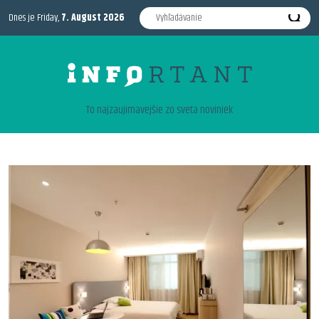
Dnes je Friday,
7. August 2026
To najzaujimavejšie zo sveta noviniek