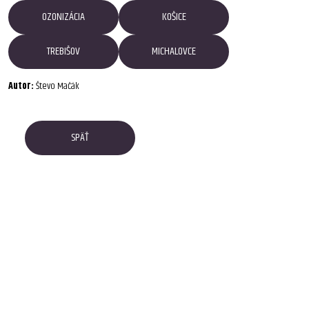
OZONIZÁCIA
KOŠICE
TREBIŠOV
MICHALOVCE
Autor:
Števo Mačák
SPÄŤ