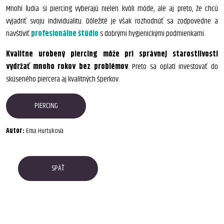
Mnohí ľudia si piercing vyberajú nielen kvôli móde, ale aj preto, že chcú
vyjadriť svoju individualitu. Dôležité je však rozhodnúť sa zodpovedne a
navštíviť
profesionálne štúdio
s dobrými hygienickými podmienkami.
Kvalitne urobený piercing môže pri správnej starostlivosti
vydržať mnoho rokov bez problémov
. Preto sa oplatí investovať do
skúseného piercera aj kvalitných šperkov.
PIERCING
Autor:
Ema Hurtuková
SPÄŤ