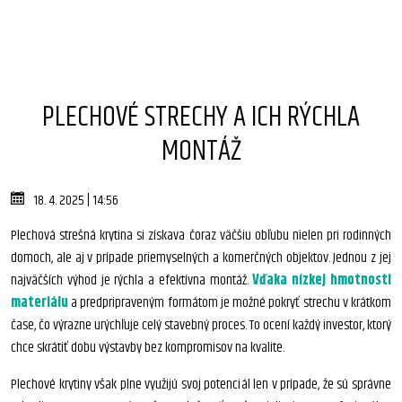
PLECHOVÉ STRECHY A ICH RÝCHLA
MONTÁŽ
18. 4. 2025 | 14:56
Plechová strešná krytina si získava čoraz väčšiu obľubu nielen pri rodinných
domoch, ale aj v prípade priemyselných a komerčných objektov. Jednou z jej
najväčších výhod je rýchla a efektívna montáž.
Vďaka nízkej hmotnosti
materiálu
a predpripraveným formátom je možné pokryť strechu v krátkom
čase, čo výrazne urýchľuje celý stavebný proces. To ocení každý investor, ktorý
chce skrátiť dobu výstavby bez kompromisov na kvalite.
Plechové krytiny však plne využijú svoj potenciál len v prípade, že sú správne