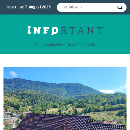
Dnes je Friday,
7. August 2026
To najzaujimavejšie zo sveta noviniek