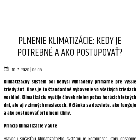
PLNENIE KLIMATIZÁCIE: KEDY JE
POTREBNÉ A AKO POSTUPOVAŤ?
10. 7. 2020 | 06:06
Klimatizačný systém bol kedysi vyhradený primárne pre vyššie
triedy áut. Dnes je to štandardné vybavenie vo všetkých triedach
vozidiel. Klimatizáciu využije človek nielen počas horúcich letných
dní, ale aj v zimných mesiacoch. V článku sa dozviete, ako funguje
a ako postupovať pri plnení klímy.
Princíp klimatizácie v aute
Hlavnou súčasťou klimatizačného systému je kompresor, ktorý obsahuje