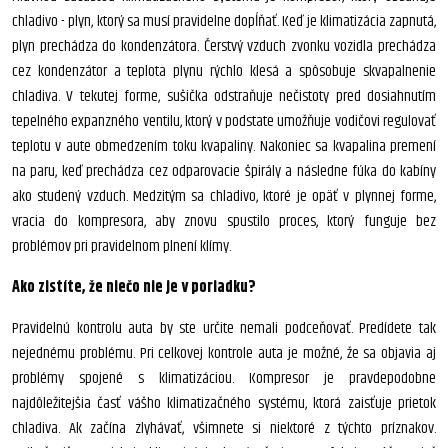
chladivo - plyn, ktorý sa musí pravidelne dopĺňať. Keď je klimatizácia zapnutá,
plyn prechádza do kondenzátora. Čerstvý vzduch zvonku vozidla prechádza
cez kondenzátor a teplota plynu rýchlo klesá a spôsobuje skvapalnenie
chladiva. V tekutej forme, sušička odstraňuje nečistoty pred dosiahnutím
tepelného expanzného ventilu, ktorý v podstate umožňuje vodičovi regulovať
teplotu v aute obmedzením toku kvapaliny. Nakoniec sa kvapalina premení
na paru, keď prechádza cez odparovacie špirály a následne fúka do kabíny
ako studený vzduch. Medzitým sa chladivo, ktoré je opäť v plynnej forme,
vracia do kompresora, aby znovu spustilo proces, ktorý funguje bez
problémov pri pravidelnom plnení klímy.
Ako zistíte, že niečo nie je v poriadku?
Pravidelnú kontrolu auta by ste určite nemali podceňovať. Predídete tak
nejednému problému. Pri celkovej kontrole auta je možné, že sa objavia aj
problémy spojené s klimatizáciou. Kompresor je pravdepodobne
najdôležitejšia časť vášho klimatizačného systému, ktorá zaisťuje prietok
chladiva. Ak začína zlyhávať, všimnete si niektoré z týchto príznakov.