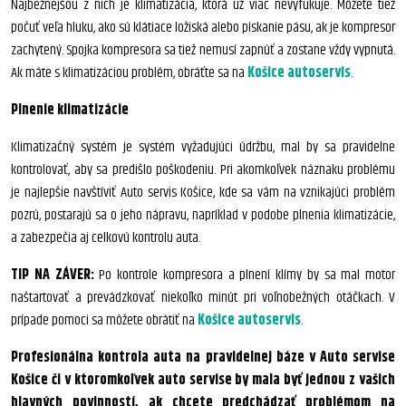
Najbežnejšou z nich je klimatizácia, ktorá už viac nevyfukuje. Môžete tiež
počuť veľa hluku, ako sú klátiace ložiská alebo pískanie pásu, ak je kompresor
zachytený. Spojka kompresora sa tiež nemusí zapnúť a zostane vždy vypnutá.
Ak máte s klimatizáciou problém, obráťte sa na
Košice autoservis
.
Plnenie klimatizácie
Klimatizačný systém je systém vyžadujúci údržbu, mal by sa pravidelne
kontrolovať, aby sa predišlo poškodeniu. Pri akomkoľvek náznaku problému
je najlepšie navštíviť Auto servis Košice, kde sa vám na vznikajúci problém
pozrú, postarajú sa o jeho nápravu, napríklad v podobe plnenia klimatizácie,
a zabezpečia aj celkovú kontrolu auta.
TIP NA ZÁVER:
Po kontrole kompresora a plnení klímy by sa mal motor
naštartovať a prevádzkovať niekoľko minút pri voľnobežných otáčkach. V
prípade pomoci sa môžete obrátiť na
Košice autoservis
.
Profesionálna kontrola auta na pravidelnej báze v Auto servise
Košice či v ktoromkoľvek auto servise by mala byť jednou z vašich
hlavných povinností, ak chcete predchádzať problémom na