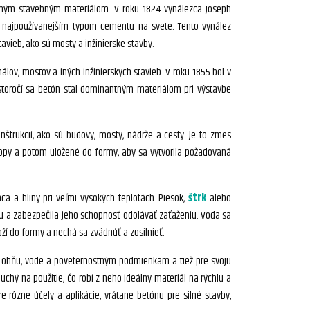
tným stavebným materiálom. V roku 1824 vynálezca Joseph
s najpoužívanejším typom cementu na svete. Tento vynález
vieb, ako sú mosty a inžinierske stavby.
álov, mostov a iných inžinierskych stavieb. V roku 1855 bol v
 storočí sa betón stal dominantným materiálom pri výstavbe
štrukcií, ako sú budovy, mosty, nádrže a cesty. Je to zmes
opy a potom uložené do formy, aby sa vytvorila požadovaná
a a hliny pri veľmi vysokých teplotách. Piesok,
štrk
alebo
u a zabezpečila jeho schopnosť odolávať zaťaženiu. Voda sa
oží do formy a nechá sa zvädnúť a zosilnieť.
či ohňu, vode a poveternostným podmienkam a tiež pre svoju
uchý na použitie, čo robí z neho ideálny materiál na rýchlu a
e rôzne účely a aplikácie, vrátane betónu pre silné stavby,