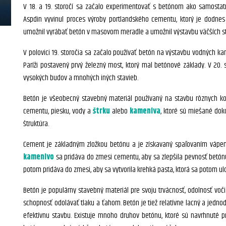
V 18. a 19. storočí sa začalo experimentovať s betónom ako samosta
Aspdin vyvinul proces výroby portlandského cementu, ktorý je dodne
umožnil vyrábať betón v masovom meradle a umožnil výstavbu väčších sta
V polovici 19. storočia sa začalo používať betón na výstavbu vodných kan
Paríži postavený prvý železný most, ktorý mal betónové základy. V 20.
vysokých budov a mnohých iných stavieb.
Betón je všeobecný stavebný materiál používaný na stavbu rôznych kon
cementu, piesku, vody a
štrku
alebo
kameniva
, ktoré sú miešané dok
štruktúra.
Cement je základným zložkou betónu a je získavaný spaľovaním vápenc
kamenivo
sa pridáva do zmesi cementu, aby sa zlepšila pevnosť betón
potom pridáva do zmesi, aby sa vytvorila krehká pasta, ktorá sa potom ul
Betón je populárny stavebný materiál pre svoju trvácnosť, odolnosť vo
schopnosť odolávať tlaku a ťahom. Betón je tiež relatívne lacný a jednod
efektívnu stavbu. Existuje mnoho druhov betónu, ktoré sú navrhnuté pr