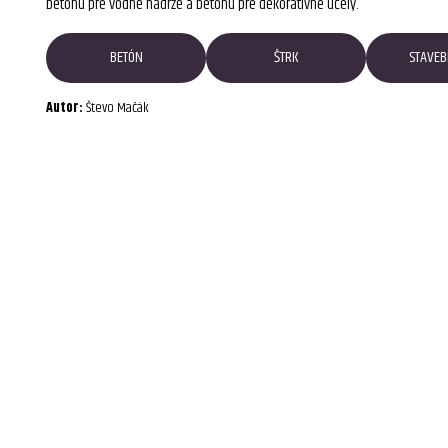
betónu pre vodné nádrže a betónu pre dekoratívne účely.
BETÓN
ŠTRK
STAVEB
Autor:
Števo Mačák