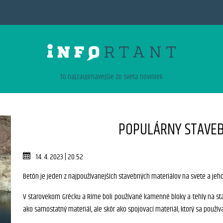
To najzaujimavejšie zo sveta noviniek
POPULÁRNY STAVEB
14. 4. 2023 | 20:52
Betón je jeden z najpoužívanejších stavebných materiálov na svete a jeho 
V starovekom Grécku a Ríme boli používané kamenné bloky a tehly na sta
ako samostatný materiál, ale skôr ako spojovací materiál, ktorý sa použí