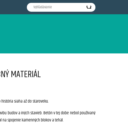
NÝ MATERIÁL
história siaha až do staroveku.
vbu budov a iných stavieb. Betón v tej dobe nebol používaný
val na spojenie kamenných blokov a tehál.