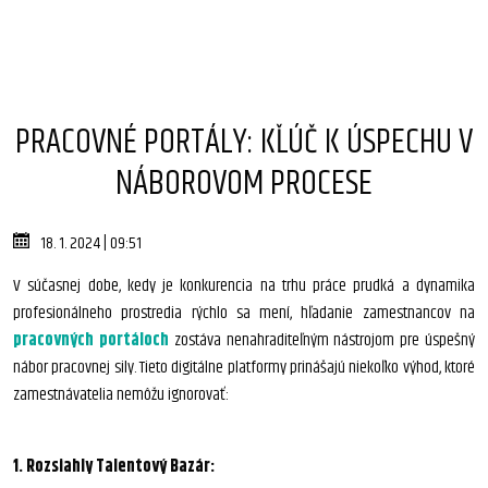
PRACOVNÉ PORTÁLY: KĽÚČ K ÚSPECHU V
NÁBOROVOM PROCESE
18. 1. 2024 | 09:51
V súčasnej dobe, kedy je konkurencia na trhu práce prudká a dynamika
profesionálneho prostredia rýchlo sa mení, hľadanie zamestnancov na
pracovných portáloch
zostáva nenahraditeľným nástrojom pre úspešný
nábor pracovnej sily. Tieto digitálne platformy prinášajú niekoľko výhod, ktoré
zamestnávatelia nemôžu ignorovať:
1. Rozsiahly Talentový Bazár: