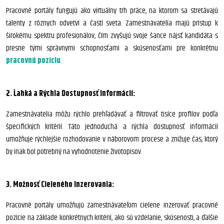
Pracovné portály fungujú ako virtuálny trh práce, na ktorom sa stretávajú
talenty z rôznych odvetví a častí sveta. Zamestnávatelia majú prístup k
širokému spektru profesionálov, čím zvyšujú svoje šance nájsť kandidáta s
presne tými správnymi schopnosťami a skúsenosťami pre konkrétnu
pracovnú pozíciu
.
2. Ľahká a Rýchla Dostupnosť Informácií:
Zamestnávatelia môžu rýchlo prehľadávať a filtrovať tisíce profilov podľa
špecifických kritérií. Táto jednoduchá a rýchla dostupnosť informácií
umožňuje rýchlejšie rozhodovanie v náborovom procese a znižuje čas, ktorý
by inak bol potrebný na vyhodnotenie životopisov.
3. Možnosť Cieleného Inzerovania:
Pracovné portály umožňujú zamestnávateľom cielene inzerovať pracovné
pozície na základe konkrétnych kritérií, ako sú vzdelanie, skúsenosti, a ďalšie