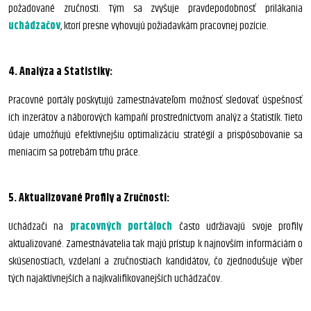
požadované zručnosti. Tým sa zvyšuje pravdepodobnosť prilákania
uchádzačov
, ktorí presne vyhovujú požiadavkám pracovnej pozície.
4. Analýza a Statistiky:
Pracovné portály poskytujú zamestnávateľom možnosť sledovať úspešnosť
ich inzerátov a náborových kampaňí prostredníctvom analýz a štatistík. Tieto
údaje umožňujú efektívnejšiu optimalizáciu stratégií a prispôsobovanie sa
meniacim sa potrebám trhu práce.
5. Aktualizované Profily a Zručnosti:
Uchádzači na
pracovných portáloch
často udržiavajú svoje profily
aktualizované. Zamestnávatelia tak majú prístup k najnovším informáciám o
skúsenostiach, vzdelaní a zručnostiach kandidátov, čo zjednodušuje výber
tých najaktívnejších a najkvalifikovanejších uchádzačov.