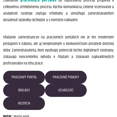
Zavedenie
pracovných portálov
do náborového procesu prispieva k
celkovému zefektívneniu procesu. Rýchla komunikácia, cielené inzerovanie a
analytické nástroje zvyšujú efektivitu a umožňujú zamestnávateľom
dosiahnuť výsledky rýchlejšie a s menšími nákladmi.
Hľadanie zamestnancov na pracovných portáloch nie je len moderným
prístupom k náboru, ale aj nevyhnutným v konkurenčnom prostredí dnešnej
doby. Zamestnávatelia, ktorí využívajú potenciál týchto digitálnych nástrojov,
získavajú neoceniteľnú výhodu v hľadaní a získavaní najkvalitnejších
profesionálov na trhu práce.
PRACOVNÝ PORTÁL
PRACOVNÉ PONUKY
BRIGÁDY
UCHÁDZAČI
INZERCIA
Autor:
Martin Jeník