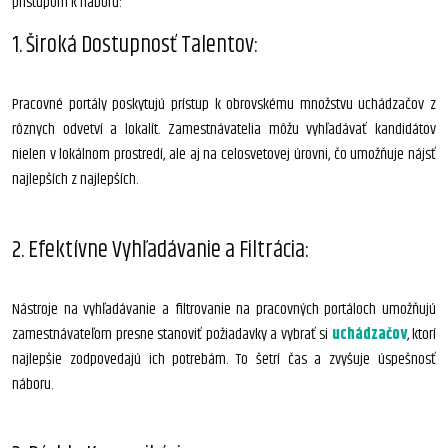
prístupom k náboru:
1. Široká Dostupnosť Talentov:
Pracovné portály poskytujú prístup k obrovskému množstvu uchádzačov z
rôznych odvetví a lokalít. Zamestnávatelia môžu vyhľadávať kandidátov
nielen v lokálnom prostredí, ale aj na celosvetovej úrovni, čo umožňuje nájsť
najlepších z najlepších.
2. Efektívne Vyhľadávanie a Filtrácia:
Nástroje na vyhľadávanie a filtrovanie na pracovných portáloch umožňujú
zamestnávateľom presne stanoviť požiadavky a vybrať si
uchádzačov
, ktorí
najlepšie zodpovedajú ich potrebám. To šetrí čas a zvyšuje úspešnosť
náboru.