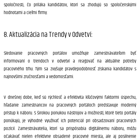
spoločnosti, čo priláka kandidátov, ktorí sa zhodujú so spoločenskými
hodnotami a cieľmi firmy.
8. Aktualizácia na Trendy v Odvetví:
Sledovanie pracovných portálov umožňuje zamestnávateľom byť
informovaní o trendoch v odvetví a reagovať na aktuálne potreby
pracovného trhu. Tým sa zvyšuje pravdepodobnosť získania kandidátov s
najnovšími zručnosťami a vedomosťami.
V dnešnej dobe, keď sú rýchlosť a efektivita kľúčovými faktormi úspechu,
hľadanie zamestnancov na pracovných portáloch predstavuje moderný
prístup k náboru. S širokou ponukou nástrojov a možností, ktoré tieto portály
ponúkajú, je výhodné využívať ich potenciál pri obsadzovaní pracovných
pozícií. Zamestnávatelia, ktorí sa prispôsobia digitálnemu náboru, môžu
očakávať nielen efektívne obsadené pracovné miesta, ale aj posilnenie