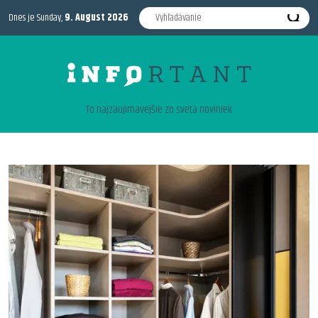
Dnes je Sunday,
9. August 2026
To najzaujimavejšie zo sveta noviniek