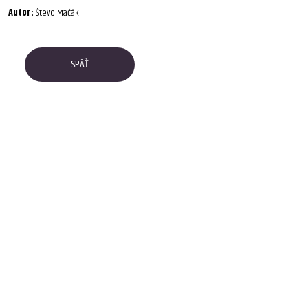
Autor:
Števo Mačák
SPÄŤ