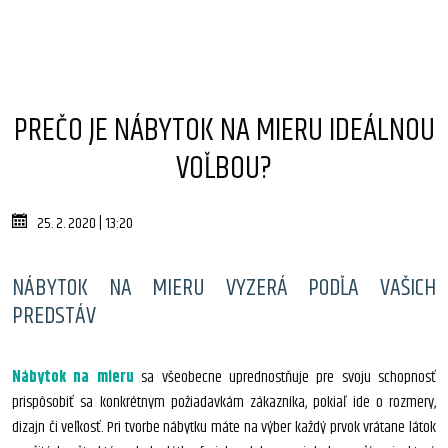
PREČO JE NÁBYTOK NA MIERU IDEÁLNOU
VOĽBOU?
25. 2. 2020 | 13:20
NÁBYTOK NA MIERU VYZERÁ PODĽA VAŠICH
PREDSTÁV
Nábytok na mieru
sa všeobecne uprednostňuje pre svoju schopnosť
prispôsobiť sa konkrétnym požiadavkám zákazníka, pokiaľ ide o rozmery,
dizajn či veľkosť. Pri tvorbe nábytku máte na výber každý prvok vrátane látok