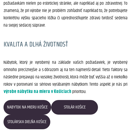
požiadavkám nielen po estetickej stránke, ale napríklad aj po zdravotnej. To
znamená, že pri výrobe nie je problém zohľadniť napríklad to, že potrebujete
konkrétnu výšku spacieho lôžka či uprednostňujete zdravú tvrdosť sedenia
na svojej sedacej súprave.
KVALITA A DLHÁ ŽIVOTNOSŤ
Nábytok, ktorý je vyrobený na základe vašich požiadaviek, je vyrobený
omnoho precíznejšie a s dôrazom aj na ten najmenší detail. Tieto faktory sa
následne prejavujú na vysokej životnosti, ktorá môže byť vyššia až o niekoľko
rokov v porovnaní so sériovo vyrábaným nábytkom. Tento aspekt je nás pri
výrobe nábytku na mieru v Košiciach
prioritou.
NABYTOK NA MIERU KOŠICE
STOLÁR KOŠICE
STOLÁRSKA DIELŇA KOŠICE