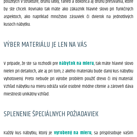
použitých v štruktúre, druhu látky, farieb a dokonca aj druhu prešívania, ktoré
by ste chceli. Rovnako tak máte ako zákazník hlavné slovo pri funkčných
aspektoch, ako napríklad množstvo zásuviek či dvierok na jednotlivých
kusoch nábytku.
VÝBER MATERIÁLU JE LEN NA VÁS
V prípade, že ste sa rozhodli pre
nábytok na mieru
, tak máte hlavné slovo
nielen pri detailoch, ale aj pri tom, z akého materiálu bude daný kus nábytku
vyhotovený. Preto nebude pri výrobe problém použiť drevo či iný materiál.
Vzhľad nábytku na mieru odráža vaše osobné módne cítenie a zároveň dáva
miestnosti unikátny vzhľad.
SPLENENIE ŠPECIÁLNYCH POŽIADAVIEK
Každý kus nábytku, ktorý je
vyrobený na mieru
, sa prispôsobuje vašim