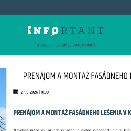
To najzaujimavejšie zo sveta noviniek
PRENÁJOM A MONTÁŽ FASÁDNEHO LE
27. 5. 2026 | 10:39
PRENÁJOM A MONTÁŽ FASÁDNEHO LEŠENIA V K
Stavebné práce vo výškach si vyžadujú nielen skúsenosti, ale aj kval