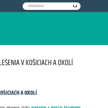
ŠENIA V KOŠICIACH A OKOLÍ
OŠICIACH A OKOLÍ
itné vybavenie. Služba
prenájom a montáž fasádneho