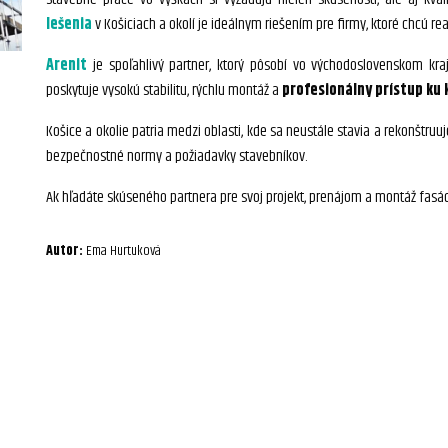
lešenia
v Košiciach a okolí je ideálnym riešením pre firmy, ktoré chcú re
Arenit
je spoľahlivý partner, ktorý pôsobí vo východoslovenskom kr
poskytuje vysokú stabilitu, rýchlu montáž a
profesionálny prístup ku 
Košice a okolie patria medzi oblasti, kde sa neustále stavia a rekonštruu
bezpečnostné normy a požiadavky stavebníkov.
Ak hľadáte skúseného partnera pre svoj projekt, prenájom a montáž fasádn
Autor:
Ema Hurtuková