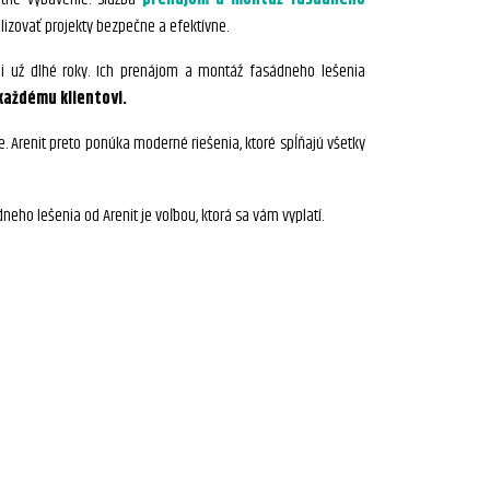
alizovať projekty bezpečne a efektívne.
aji už dlhé roky. Ich prenájom a montáž fasádneho lešenia
každému klientovi.
je. Arenit preto ponúka moderné riešenia, ktoré spĺňajú všetky
eho lešenia od Arenit je voľbou, ktorá sa vám vyplatí.