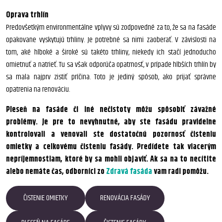
Oprava trhlín
Predovšetkým environmentálne vplyvy sú zodpovedné za to, že sa na fasáde
opakovane vyskytujú trhliny. Je potrebné sa nimi zaoberať. V závislosti na
tom, aké hlboké a široké sú takéto trhliny, niekedy ich stačí jednoducho
omietnuť a natrieť. Tu sa však odporúča opatrnosť, v prípade hlbších trhlín by
sa mala najprv zistiť príčina. Toto je jediný spôsob, ako prijať správne
opatrenia na renováciu.
Pleseň na fasáde či iné nečistoty môžu spôsobiť závažné
problémy. Je pre to nevyhnutné, aby ste fasádu pravidelne
kontrolovali a venovali ste dostatočnú pozornosť čisteniu
omietky a celkovému čisteniu fasády. Predídete tak viacerým
nepríjemnostiam, ktoré by sa mohli objaviť. Ak sa na to necítite
alebo nemáte čas, odborníci zo
Zdravá fasáda
vam radi pomôžu.
ČISTENIE OMIETKY
RENOVÁCIA FASÁDY