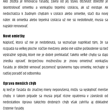
Ako zložitá je renovácia fasády, závisí od jej stavu. Obzvlášť dôležité je
skontrolovať omietku a vonkajšiu tepelnú izoláciu, ak už existuje. Ak
nedochádza k žiadnym chybám v izolácii alebo omietke, stačí iba nový
náter. Ak omietka alebo tepelná izolácia už nie sú nedotknuté, musia sa
najskôr renovovať.
Nové omietky
Náplasť, ktorá už nie je nedotknutá, sa vyznačuje napríklad tým, že sa
rozpadá na veľkej ploche. Väčšie medzery alebo iné vážne poškodenie sú tiež
výstražné signály, ktoré nie je dobré prehliadať. Takéto veľké chyby sa dajú
zriedka opraviť. Bezpečnou možnosťou je znovu omietnuť vonkajšiu
fasádu. Je dôležité venovať pozornosť správnemu typu omietky, nechajte si
radšej poradiť od odborníka.
Oprava menších chýb
Aj keď je fasáda do značnej miery neporušená, môžu sa vyskytnúť menšie
chyby. V takom prípade sa musia prijať rôzne opatrenia v závislosti od
nedostatkov. Oprava takýchto drobných chýb však zahŕňa aj dôkladné
čistenie fasády.