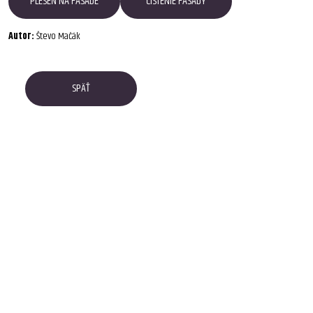
PLESEŇ NA FASÁDE
ČISTENIE FASÁDY
Autor:
Števo Mačák
SPÄŤ