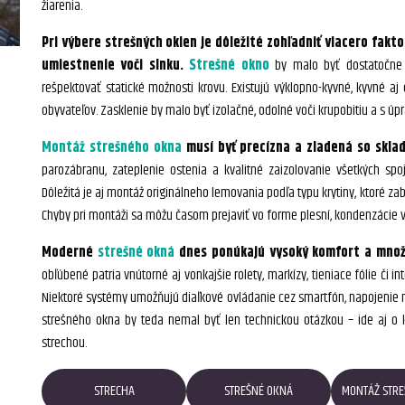
žiarenia.
Pri výbere strešných okien je dôležité zohľadniť viacero fakto
umiestnenie voči slnku.
Strešné okno
by malo byť dostatočne v
rešpektovať statické možnosti krovu. Existujú výklopno-kyvné, kyvné aj 
obyvateľov. Zasklenie by malo byť izolačné, odolné voči krupobitiu a s úpr
Montáž strešného okna
musí byť precízna a zladená so sklad
parozábranu, zateplenie ostenia a kvalitné zaizolovanie všetkých spo
Dôležitá je aj montáž originálneho lemovania podľa typu krytiny, ktoré 
Chyby pri montáži sa môžu časom prejaviť vo forme plesní, kondenzácie
Moderné
strešné okná
dnes ponúkajú vysoký komfort a množs
obľúbené patria vnútorné aj vonkajšie rolety, markízy, tieniace fólie či i
Niektoré systémy umožňujú diaľkové ovládanie cez smartfón, napojenie 
strešného okna by teda nemal byť len technickou otázkou – ide aj o 
strechou.
STRECHA
STREŠNÉ OKNÁ
MONTÁŽ STRE