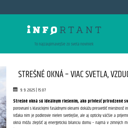
To najzaujimavejšie zo sveta noviniek
STREŠNÉ OKNÁ – VIAC SVETLA, VZD
9. 9. 2025 | 15:07
Strešné okná sú ideálnym riešením, ako priviesť prirodzené s
porovnaní s klasickými fasádnymi oknami dokážu presvetliť miestnosť in
Vďaka nim je podkrovie nielen svetlejšie, ale aj opticky väčšie a príj
okná môžu zlepšiť aj energetickú bilanciu domu – najmä v zimných me