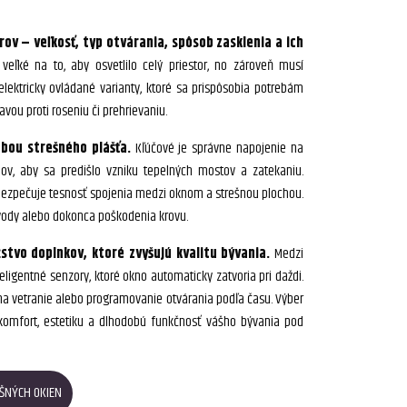
rov – veľkosť, typ otvárania, spôsob zasklenia a ich
eľké na to, aby osvetlilo celý priestor, no zároveň musí
elektricky ovládané varianty, ktoré sa prispôsobia potrebám
avou proti roseniu či prehrievaniu.
bou strešného plášťa.
Kľúčové je správne napojenie na
jov, aby sa predišlo vzniku tepelných mostov a zatekaniu.
zabezpečuje tesnosť spojenia medzi oknom a strešnou plochou.
 vody alebo dokonca poškodenia krovu.
tvo doplnkov, ktoré zvyšujú kvalitu bývania.
Medzi
nteligentné senzory, ktoré okno automaticky zatvoria pri daždi.
na vetranie alebo programovanie otvárania podľa času. Výber
komfort, estetiku a dlhodobú funkčnosť vášho bývania pod
ŠNÝCH OKIEN