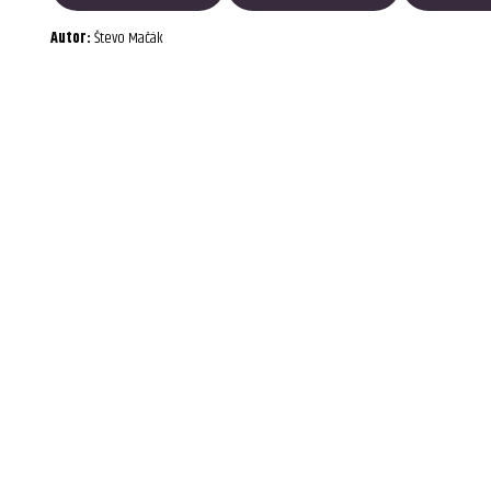
Autor:
Števo Mačák