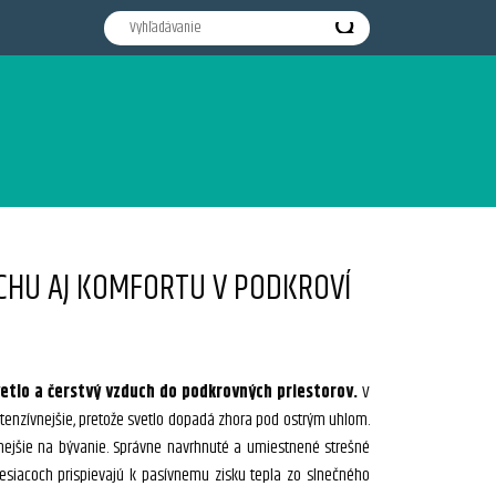
UCHU AJ KOMFORTU V PODKROVÍ
vetlo a čerstvý vzduch do podkrovných priestorov.
V
tenzívnejšie, pretože svetlo dopadá zhora pod ostrým uhlom.
emnejšie na bývanie. Správne navrhnuté a umiestnené strešné
siacoch prispievajú k pasívnemu zisku tepla zo slnečného