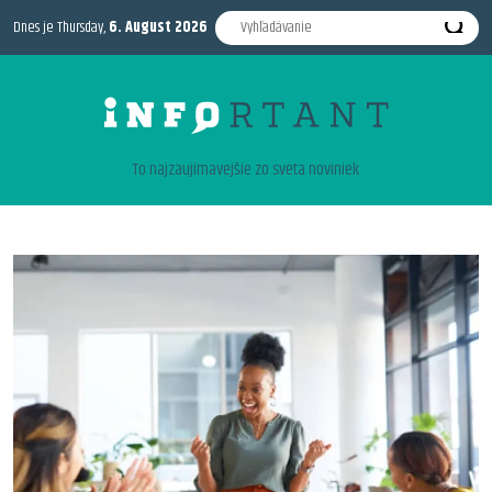
Dnes je Thursday,
6. August 2026
To najzaujimavejšie zo sveta noviniek