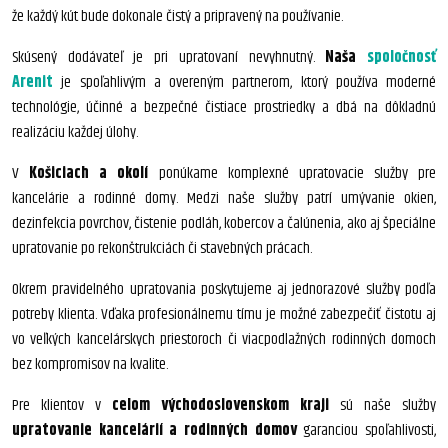
že každý kút bude dokonale čistý a pripravený na používanie.
Skúsený dodávateľ je pri upratovaní nevyhnutný.
Naša
spoločnosť
Arenit
je spoľahlivým a overeným partnerom, ktorý používa moderné
technológie, účinné a bezpečné čistiace prostriedky a dbá na dôkladnú
realizáciu každej úlohy.
V
Košiciach a okolí
ponúkame komplexné upratovacie služby pre
kancelárie a rodinné domy. Medzi naše služby patrí umývanie okien,
dezinfekcia povrchov, čistenie podláh, kobercov a čalúnenia, ako aj špeciálne
upratovanie po rekonštrukciách či stavebných prácach.
Okrem pravidelného upratovania poskytujeme aj jednorazové služby podľa
potreby klienta. Vďaka profesionálnemu tímu je možné zabezpečiť čistotu aj
vo veľkých kancelárskych priestoroch či viacpodlažných rodinných domoch
bez kompromisov na kvalite.
Pre klientov v
celom východoslovenskom kraji
sú naše služby
upratovanie kancelárií a rodinných domov
garanciou spoľahlivosti,