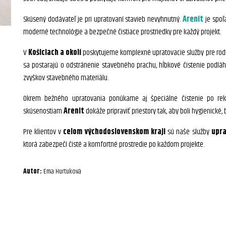
Skúsený dodávateľ je pri upratovaní stavieb nevyhnutný.
Arenit
je spoľ
moderné technológie a bezpečné čistiace prostriedky pre každý projekt.
V
Košiciach a okolí
poskytujeme komplexné upratovacie služby pre rodin
sa postarajú o odstránenie stavebného prachu, hĺbkové čistenie podlá
zvyškov stavebného materiálu.
Okrem bežného upratovania ponúkame aj špeciálne čistenie po reko
skúsenostiam
Arenit
dokáže pripraviť priestory tak, aby boli hygienické
Pre klientov v
celom východoslovenskom kraji
sú naše služby
upra
ktorá zabezpečí čisté a komfortné prostredie po každom projekte.
Autor:
Ema Hurtuková