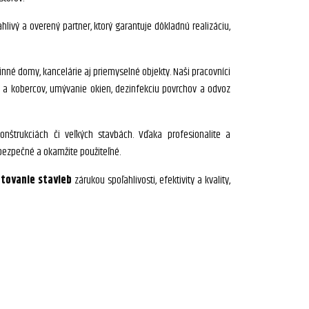
ahlivý a overený partner, ktorý garantuje dôkladnú realizáciu,
né domy, kancelárie aj priemyselné objekty. Naši pracovníci
h a kobercov, umývanie okien, dezinfekciu povrchov a odvoz
nštrukciách či veľkých stavbách. Vďaka profesionalite a
, bezpečné a okamžite použiteľné.
tovanie stavieb
zárukou spoľahlivosti, efektivity a kvality,