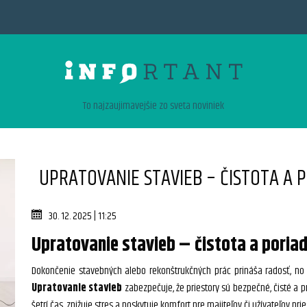
To najzaujimavejšie zo sveta noviniek
UPRATOVANIE STAVIEB – ČISTOTA A P
30. 12. 2025 | 11:25
Upratovanie stavieb – čistota a poriado
Dokončenie stavebných alebo rekonštrukčných prác prináša radosť, no 
Upratovanie stavieb
zabezpečuje, že priestory sú bezpečné, čisté a 
šetrí čas, znižuje stres a poskytuje komfort pre majiteľov či užívateľov prie