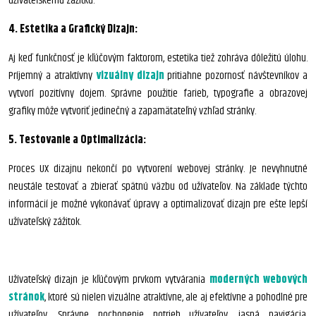
užívateľskému zážitku.
4. Estetika a Grafický Dizajn:
Aj keď funkčnosť je kľúčovým faktorom, estetika tiež zohráva dôležitú úlohu.
Príjemný a atraktívny
vizuálny dizajn
pritiahne pozornosť návštevníkov a
vytvorí pozitívny dojem. Správne použitie farieb, typografie a obrazovej
grafiky môže vytvoriť jedinečný a zapamätateľný vzhľad stránky.
5. Testovanie a Optimalizácia:
Proces UX dizajnu nekončí po vytvorení webovej stránky. Je nevyhnutné
neustále testovať a zbierať spätnú väzbu od užívateľov. Na základe týchto
informácií je možné vykonávať úpravy a optimalizovať dizajn pre ešte lepší
užívateľský zážitok.
Užívateľský dizajn je kľúčovým prvkom vytvárania
moderných webových
stránok
, ktoré sú nielen vizuálne atraktívne, ale aj efektívne a pohodlné pre
užívateľov. Správne pochopenie potrieb užívateľov, jasná navigácia,