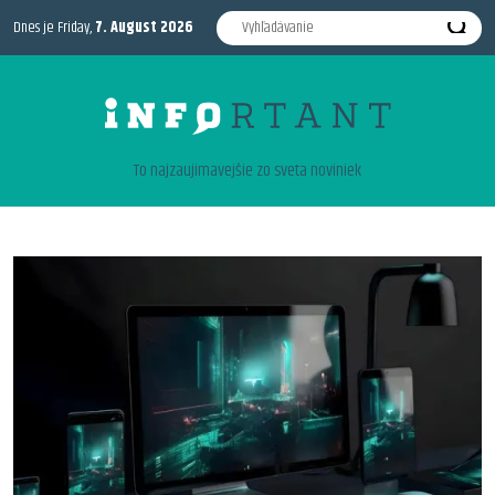
Dnes je Friday,
7. August 2026
To najzaujimavejšie zo sveta noviniek