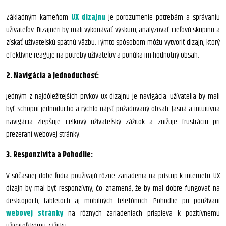
Základným kameňom
UX dizajnu
je porozumenie potrebám a správaniu
užívateľov. Dizajnéri by mali vykonávať výskum, analyzovať cieľovú skupinu a
získať užívateľskú spätnú väzbu. Týmto spôsobom môžu vytvoriť dizajn, ktorý
efektívne reaguje na potreby užívateľov a ponúka im hodnotný obsah.
2. Navigácia a Jednoduchosť:
Jedným z najdôležitejších prvkov UX dizajnu je navigácia. Užívatelia by mali
byť schopní jednoducho a rýchlo nájsť požadovaný obsah. Jasná a intuitívna
navigácia zlepšuje celkový užívateľský zážitok a znižuje frustráciu pri
prezeraní webovej stránky.
3. Responzivita a Pohodlie:
V súčasnej dobe ľudia používajú rôzne zariadenia na prístup k internetu. UX
dizajn by mal byť responzívny, čo znamená, že by mal dobre fungovať na
desktopoch, tabletoch aj mobilných telefónoch. Pohodlie pri používaní
webovej stránky
na rôznych zariadeniach prispieva k pozitívnemu