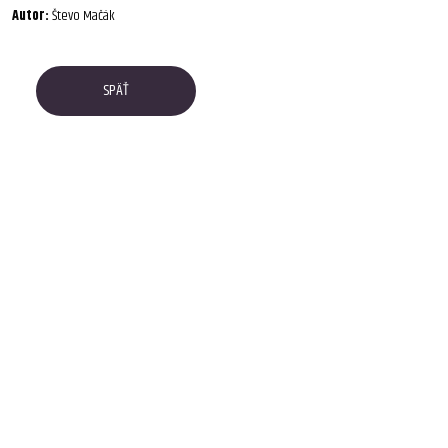
Autor:
Števo Mačák
SPÄŤ