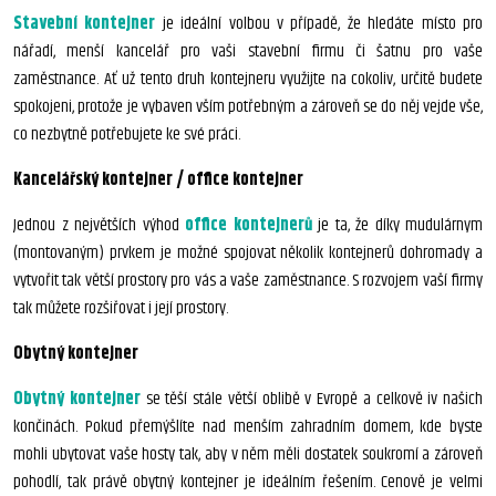
Stavební kontejner
je ideální volbou v případě, že hledáte místo pro
nářadí, menší kancelář pro vaši stavební firmu či šatnu pro vaše
zaměstnance. Ať už tento druh kontejneru využijte na cokoliv, určitě budete
spokojeni, protože je vybaven vším potřebným a zároveň se do něj vejde vše,
co nezbytně potřebujete ke své práci.
Kancelářský kontejner / office kontejner
Jednou z největších výhod
office kontejnerů
je ta, že díky mudulárnym
(montovaným) prvkem je možné spojovat několik kontejnerů dohromady a
vytvořit tak větší prostory pro vás a vaše zaměstnance. S rozvojem vaší firmy
tak můžete rozšiřovat i její prostory.
Obytný kontejner
Obytný kontejner
se těší stále větší oblibě v Evropě a celkově iv našich
končinách. Pokud přemýšlíte nad menším zahradním domem, kde byste
mohli ubytovat vaše hosty tak, aby v něm měli dostatek soukromí a zároveň
pohodlí, tak právě obytný kontejner je ideálním řešením. Cenově je velmi