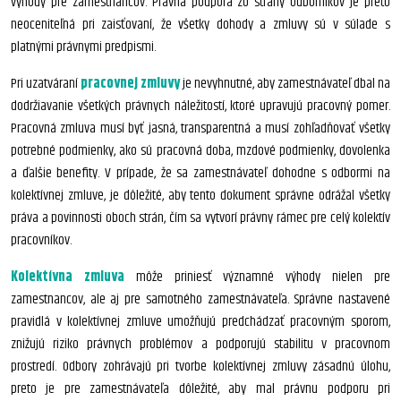
výhody pre zamestnancov. Právna podpora zo strany odborníkov je preto
neoceniteľná pri zaisťovaní, že všetky dohody a zmluvy sú v súlade s
platnými právnymi predpismi.
Pri uzatváraní
pracovnej zmluvy
je nevyhnutné, aby zamestnávateľ dbal na
dodržiavanie všetkých právnych náležitostí, ktoré upravujú pracovný pomer.
Pracovná zmluva musí byť jasná, transparentná a musí zohľadňovať všetky
potrebné podmienky, ako sú pracovná doba, mzdové podmienky, dovolenka
a ďalšie benefity. V prípade, že sa zamestnávateľ dohodne s odbormi na
kolektívnej zmluve, je dôležité, aby tento dokument správne odrážal všetky
práva a povinnosti oboch strán, čím sa vytvorí právny rámec pre celý kolektív
pracovníkov.
Kolektívna zmluva
môže priniesť významné výhody nielen pre
zamestnancov, ale aj pre samotného zamestnávateľa. Správne nastavené
pravidlá v kolektívnej zmluve umožňujú predchádzať pracovným sporom,
znižujú riziko právnych problémov a podporujú stabilitu v pracovnom
prostredí. Odbory zohrávajú pri tvorbe kolektívnej zmluvy zásadnú úlohu,
preto je pre zamestnávateľa dôležité, aby mal právnu podporu pri