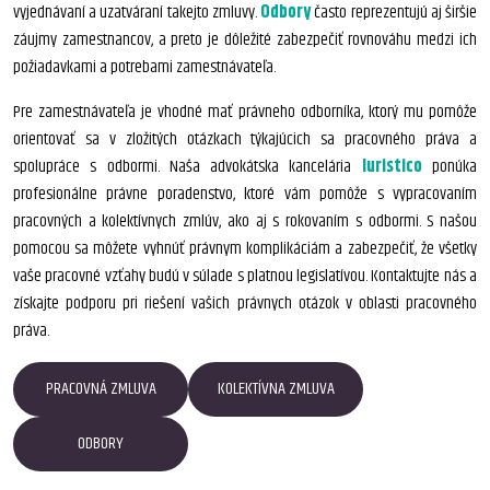
vyjednávaní a uzatváraní takejto zmluvy.
Odbory
často reprezentujú aj širšie
záujmy zamestnancov, a preto je dôležité zabezpečiť rovnováhu medzi ich
požiadavkami a potrebami zamestnávateľa.
Pre zamestnávateľa je vhodné mať právneho odborníka, ktorý mu pomôže
orientovať sa v zložitých otázkach týkajúcich sa pracovného práva a
spolupráce s odbormi. Naša advokátska kancelária
Iuristico
ponúka
profesionálne právne poradenstvo, ktoré vám pomôže s vypracovaním
pracovných a kolektívnych zmlúv, ako aj s rokovaním s odbormi. S našou
pomocou sa môžete vyhnúť právnym komplikáciám a zabezpečiť, že všetky
vaše pracovné vzťahy budú v súlade s platnou legislatívou. Kontaktujte nás a
získajte podporu pri riešení vašich právnych otázok v oblasti pracovného
práva.
PRACOVNÁ ZMLUVA
KOLEKTÍVNA ZMLUVA
ODBORY