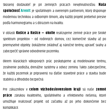
Skúsený dodávateľ je pri zemných prácach nevyhnutnosťou.
Naša
spoločnosť
Arenit
je spoľahlivým a overeným partnerom, ktorý disponuje
modernou technikou a odborným tímom, aby každý projekt prebehol presne
podľa harmonogramu a s dôrazom na kvalitu.
V oblasti
Košice a Košice – okolie
realizujeme zemné práce pre široké
spektrum projektov – od rodinných domov, cez komerčné stavby až po
priemyselné objekty. Dokážeme zvládnuť aj náročné terény, upraviť svahy a
zabezpečiť správne odvodnenie pozemku.
Okrem klasických výkopových prác poskytujeme aj modelovanie terénu,
zosilnenie podložia, drenážne systémy a odvoz zeminy. Takto zabezpečíme,
že každý pozemok je pripravený na ďalšie stavebné práce a stavba bude
stabilná a dlhodobo bezpečná.
Pre zákazníkov v
celom východoslovenskom kraji
sú naše
zemné
práce
zárukou kvalitného, spoľahlivého a efektívneho riešenia, ktoré
umožňuje realizovať projekt od začiatku až po jeho dokončenie bez
komplikácií.