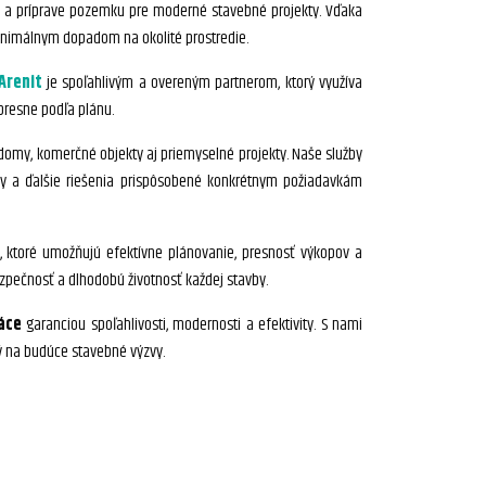
ch a príprave pozemku pre moderné stavebné projekty. Vďaka
inimálnym dopadom na okolité prostredie.
Arenit
je spoľahlivým a overeným partnerom, ktorý využíva
presne podľa plánu.
my, komerčné objekty aj priemyselné projekty. Naše služby
y a ďalšie riešenia prispôsobené konkrétnym požiadavkám
 ktoré umožňujú efektívne plánovanie, presnosť výkopov a
zpečnosť a dlhodobú životnosť každej stavby.
áce
garanciou spoľahlivosti, modernosti a efektivity. S nami
ý na budúce stavebné výzvy.