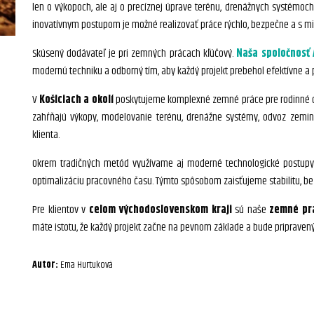
len o výkopoch, ale aj o precíznej úprave terénu, drenážnych systémo
inovatívnym postupom je možné realizovať práce rýchlo, bezpečne a s m
Skúsený dodávateľ je pri zemných prácach kľúčový.
Naša spoločnosť 
modernú techniku a odborný tím, aby každý projekt prebehol efektívne a 
V
Košiciach a okolí
poskytujeme komplexné zemné práce pre rodinné do
zahŕňajú výkopy, modelovanie terénu, drenážne systémy, odvoz zemin
klienta.
Okrem tradičných metód využívame aj moderné technologické postupy,
optimalizáciu pracovného času. Týmto spôsobom zaisťujeme stabilitu, be
Pre klientov v
celom východoslovenskom kraji
sú naše
zemné pr
máte istotu, že každý projekt začne na pevnom základe a bude pripraven
Autor:
Ema Hurtuková