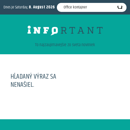
Dnes je Saturday,
8. August 2026
To najzaujimavejšie zo sveta noviniek
HĽADANÝ VÝRAZ SA
NENAŠIEL.