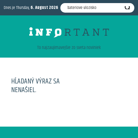
Dnes je Thursday,
6. August 2026
To najzaujimavejšie zo sveta noviniek
HĽADANÝ VÝRAZ SA
NENAŠIEL.