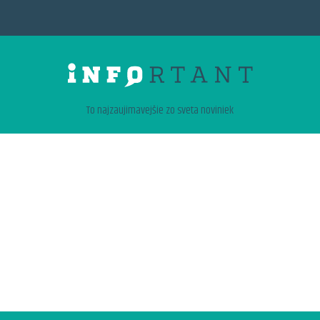
To najzaujimavejšie zo sveta noviniek