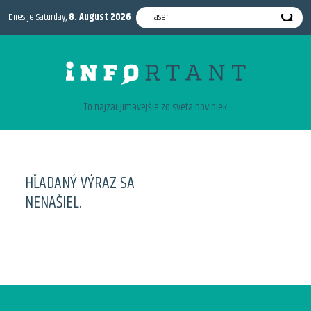
Dnes je Saturday,
8. August 2026
To najzaujimavejšie zo sveta noviniek
HĽADANÝ VÝRAZ SA
NENAŠIEL.