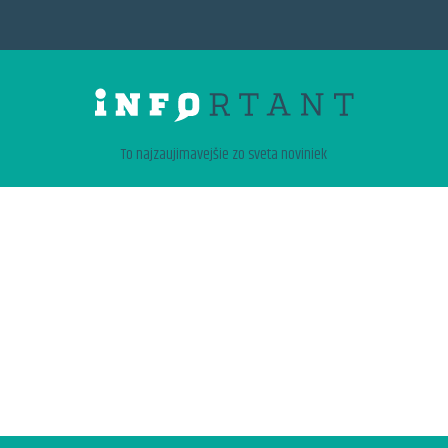
To najzaujimavejšie zo sveta noviniek