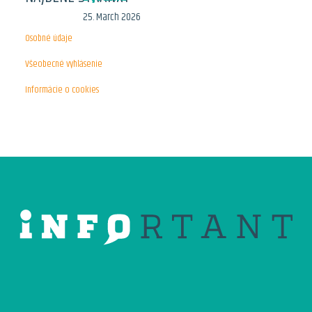
25. March 2026
Modernizácia rodinného
Osobné údaje
domu nemusí byť
finančne náročná, ak
Všeobecné vyhlásenie
využijete program Obnov
dom. Táto služba ponúka
Informácie o cookies
možnosť financovať
rôzne rekonštrukčné
práce so zameraním na
úsporu energií a
ekologickú udržateľnosť.