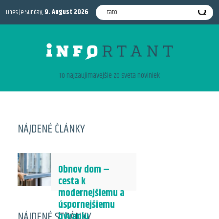
Dnes je Sunday,
9. August 2026
To najzaujimavejšie zo sveta noviniek
NÁJDENÉ ČLÁNKY
Obnov dom –
cesta k
modernejšiemu a
úspornejšiemu
NÁJDENÉ STRÁNKY
bývaniu