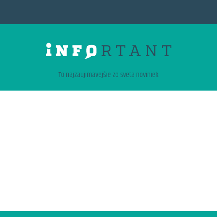
To najzaujimavejšie zo sveta noviniek