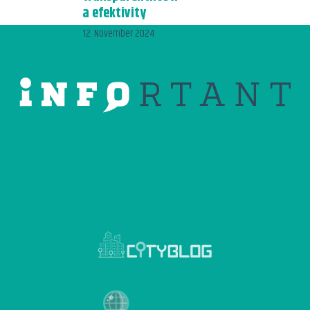
a efektivity
12. November 2024
Verejné obstarávanie je
proces, ktorý si vyžaduje
nielen odborné právne
znalosti, ale aj detailné
pochopenie legislatívy a
transparentného postupu
pri výbere dodávateľov.