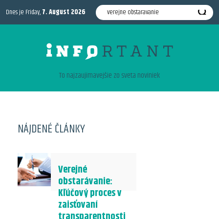
Dnes je Friday,
7. August 2026
To najzaujimavejšie zo sveta noviniek
NÁJDENÉ ČLÁNKY
Verejné
obstarávanie:
Kľúčový proces v
zaisťovaní
transparentnosti