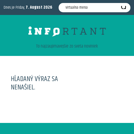
Dnes je Friday,
7. August 2026
To najzaujimavejšie zo sveta noviniek
HĽADANÝ VÝRAZ SA
NENAŠIEL.